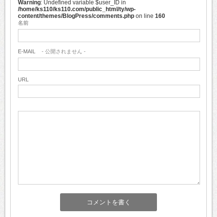
Warning
: Undefined variable $user_ID in
/home/ks110/ks110.com/public_html/ty/wp-
content/themes/BlogPress/comments.php
on line
160
名前
E-MAIL
- 公開されません -
URL