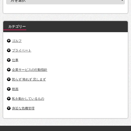
ー
カ
イ
ブ
カテゴリー
ゴルフ
プライベート
仕事
企業サービスの行動指針
怒らず 怖れず 悲しまず
映画
私を動かしているもの
身近な危機管理