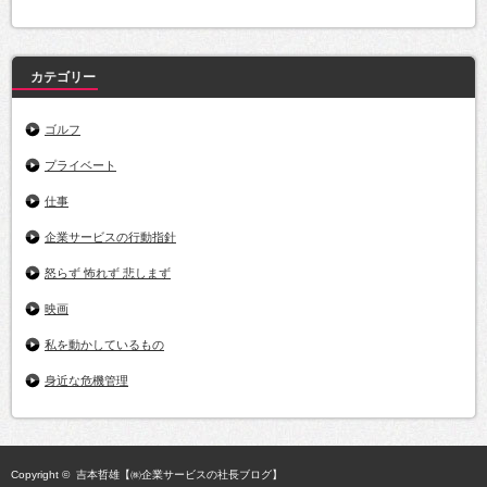
カ
イ
ブ
カテゴリー
ゴルフ
プライベート
仕事
企業サービスの行動指針
怒らず 怖れず 悲しまず
映画
私を動かしているもの
身近な危機管理
Copyright ©
吉本哲雄【㈱企業サービスの社長ブログ】