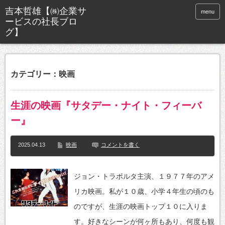
menu
カテゴリー：映画
生涯の映画『サタデー・ナイト・フィーバ
ー』
2025.04.13
映画
コメントを書く
ジョン・トラボルタ主演、１９７７年のアメ
リカ映画。私が１０歳、小学４年生の頃のも
のですが、生涯の映画トップ１０に入りま
す。好きなシーンが何ヶ所もあり、何度も観