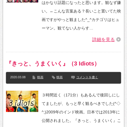
はかなり話題になったと思います。観なず嫌
い。←こんな言葉ある？長いこと置いてた映
画ですがやっと観ました^_^カテゴリはヒュ
ーマン。観てない人からす…
詳細を見る
『きっと、うまくいく』（3 Idiots）
2020.03.08
映画
映画
コメントを書く
３時間近く（171分）もあるんで後回しにし
てましたが、もっと早く観るべきでした(^◇
^;)2009年のインド映画。日本では2013年に
公開されました。『きっと、うまくいく』こ