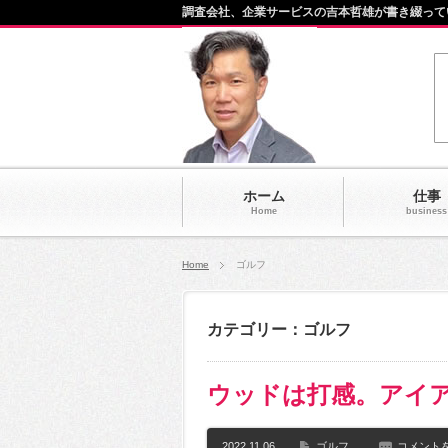
調査会社、企業サービスの吉本哲雄が書き綴って
ホーム
仕事
Home
business
Home
ゴルフ
カテゴリー：ゴルフ
ウッドは打感。アイ
2022.11.06
ゴルフ
コメント