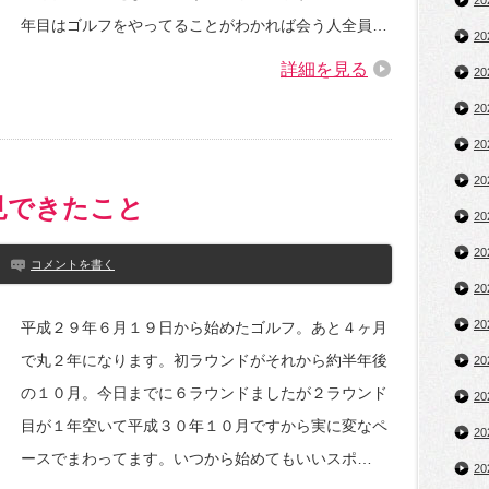
2
年目はゴルフをやってることがわかれば会う人全員…
2
詳細を見る
2
2
2
2
見できたこと
2
2
コメントを書く
2
2
平成２９年６月１９日から始めたゴルフ。あと４ヶ月
で丸２年になります。初ラウンドがそれから約半年後
2
の１０月。今日までに６ラウンドましたが２ラウンド
2
目が１年空いて平成３０年１０月ですから実に変なペ
2
ースでまわってます。いつから始めてもいいスポ…
2