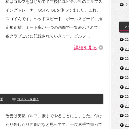
私はゴルフをはじめて半年後にユピテル社のゴルフス
９
イングトレーナーGST-5 GLを使ってました。これ、
スゴイんです。ヘッドスピード、ボールスピード、推
定飛距離、ミート率が一つの画面で一覧表示されて、
ア
各クラブごとに記録されていきます。ゴルフ…
2
詳細を見る
2
2
2
2
2
2
手
コメントを書く
2
改善は突然ゴルフ、素手でやることにしました。付け
2
たり外したり面倒だなと思ってて、一度素手で振って
2