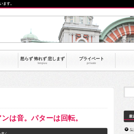
います。
怒らず 怖れず 悲しまず
プライベート
tenpuu
private‎
アンは音。パターは回転。
最
な
を書く