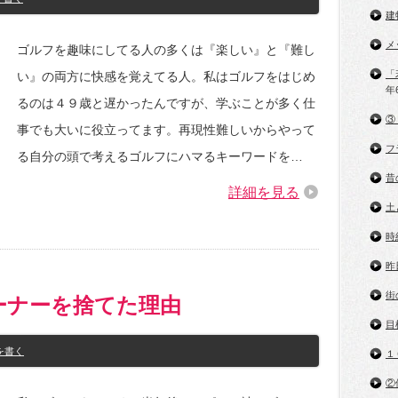
建
メ
ゴルフを趣味にしてる人の多くは『楽しい』と『難し
「
い』の両方に快感を覚えてる人。私はゴルフをはじめ
年
るのは４９歳と遅かったんですが、学ぶことが多く仕
③
事でも大いに役立ってます。再現性難しいからやって
フ
る自分の頭で考えるゴルフにハマるキーワードを…
昔
詳細を見る
土
時
昨
街
ーナーを捨てた理由
目
を書く
１
②