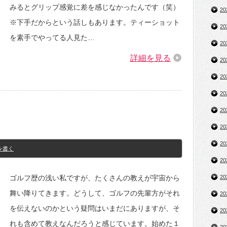
みるとグリップ感覚に差を感じなかったんです（笑）
2
※下手だからという話しもあります。ティーショット
2
を素手でやってる人見た…
2
詳細を見る
2
2
2
2
2
2
を書く
2
ゴルフ歴の浅い私ですが、たくさんの教えが宇宙から
2
舞い降りてきます。どうして、ゴルフの先輩方がそれ
2
を伝えないのかという疑問はいまだにありますが、そ
2
れも含めて教えなんだろうと感じています。始めた１