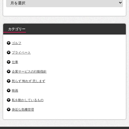
ア
ー
カ
イ
ブ
カテゴリー
ゴルフ
プライベート
仕事
企業サービスの行動指針
怒らず 怖れず 悲しまず
映画
私を動かしているもの
身近な危機管理