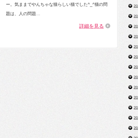
ー。気ままでやんちゃな猫らしい猫でした^_^猫の問
2
題は、人の問題…
2
詳細を見る
2
2
2
2
2
2
2
2
2
2
2