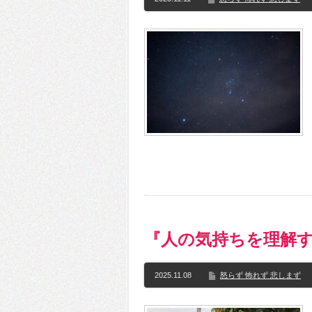
『人の気持ちを理解
2025.11.08
怒らず 怖れず 悲しまず