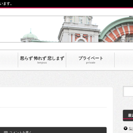
います。
怒らず 怖れず 悲しまず
プライベート
tenpuu
private‎
最
な
コメントを書く