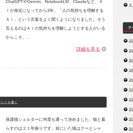
ChatGPTやGemini、NotebookLM、Claudeなど、Ａ
９
Ｉが身近になってから3年。「人の気持ちを理解する
ＡＩ」という言葉をよく聞くようになりました。そう
言えるのはＡＩの気持ちを理解しようとする人がいる
ア
からこそ。…
2
詳細を見る
2
2
2
2
2
2
メントを書く
2
保護猫シェルターに何度も通って決めました。猫と暮
2
らすのは２１年振りです。前にいた猫はクーとシャ
2