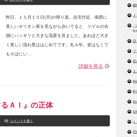
建
メ
昨日、１１月１０日(月)の帰り道。自宅付近、南西に
「
美しいオリオン座を見ながら歩いてると、リゲルの右
年
側にハッキリと大きな流星を見ました。あれほど大き
③
く美しい流れ星ははじめてです。丸４年。姿はなくて
フ
もそばにい…
昔
詳細を見る
土
時
昨
街
するＡＩ』の正体
目
コメントを書く
１
②