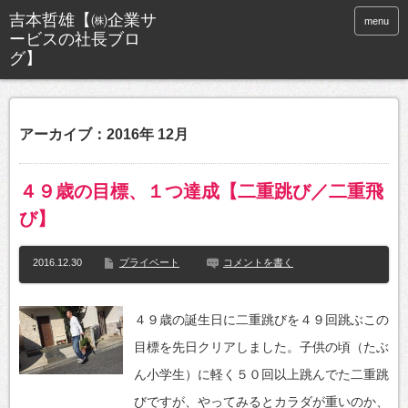
menu
アーカイブ：2016年 12月
４９歳の目標、１つ達成【二重跳び／二重飛
び】
2016.12.30
プライベート
コメントを書く
４９歳の誕生日に二重跳びを４９回跳ぶこの
目標を先日クリアしました。子供の頃（たぶ
ん小学生）に軽く５０回以上跳んでた二重跳
びですが、やってみるとカラダが重いのか、