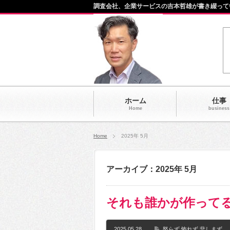
調査会社、企業サービスの吉本哲雄が書き綴って
ホーム
仕事
Home
business
Home
2025年 5月
アーカイブ：2025年 5月
それも誰かが作って
2025.05.28
怒らず 怖れず 悲しまず