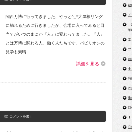
建
メ
関西万博に行ってきました。やっと^_^大屋根リング
「
に触れるために行きましたが、会場に入ってみると目
年
当てがいつのまにか『人』に変わってました。『人』
③
とは万博に関わる人。働く人たちです。パビリオンの
フ
見学も素晴…
昔
詳細を見る
土
時
昨
街
目
コメントを書く
１
②