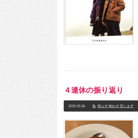
４連休の振り返り
2025.05.06
怒らず 怖れず 悲しまず