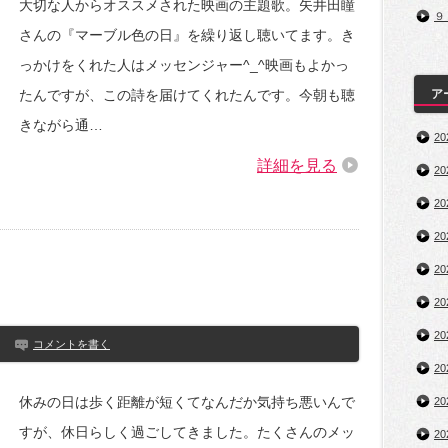
大切な人からオススメされた映画の主題歌。矢井田瞳
９
さんの『マーブル色の日』を繰り返し聴いてます。き
っかけをくれた人はメッセンジャー^_^映画もよかっ
たんですが、この詩を届けてくれたんです。今朝も聴
ア
きながら通…
2
詳細を見る
2
2
2
2
2
2
コメントを書く
2
休みの日は歩く距離が短くてなんだか気持ち悪いんで
2
すが、休日らしく過ごしてきました。たくさんのメッ
2