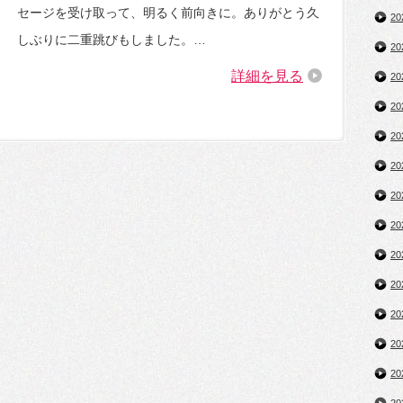
セージを受け取って、明るく前向きに。ありがとう久
2
しぶりに二重跳びもしました。…
2
詳細を見る
2
2
2
2
2
2
2
2
2
2
2