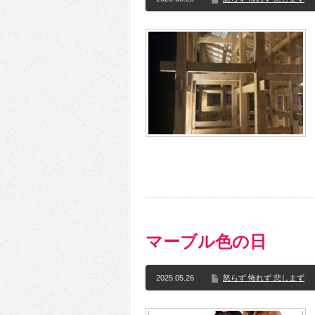
マーブル色の日
2025.05.26
怒らず 怖れず 悲しまず