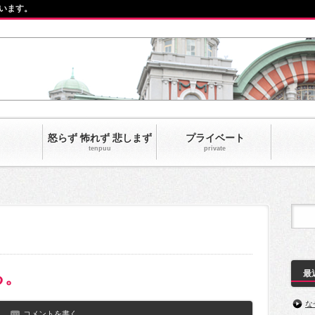
います。
怒らず 怖れず 悲しまず
プライベート
tenpuu
private‎
る。
最
な
コメントを書く