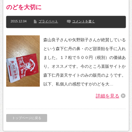
のどを大切に
2015.12.04
プライベート
コメントを書く
森山良子さんや矢野顕子さんが絶賛している
という森下仁丹の鼻・のど甜茶飴を手に入れ
ました。１７粒で５００円（税別）の価値あ
り。オススメです。今のところ直販サイトか
森下仁丹楽天サイトのみの販売のようです。
以下、私個人の感想ですがのどを大…
詳細を見る
トップページに戻る