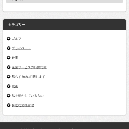
ー
カ
イ
ブ
カテゴリー
ゴルフ
プライベート
仕事
企業サービスの行動指針
怒らず 怖れず 悲しまず
映画
私を動かしているもの
身近な危機管理