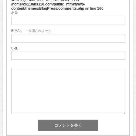
Warning
: Undefined variable $user_ID in
/home/ks110/ks110.com/public_html/ty/wp-
content/themes/BlogPress/comments.php
on line
160
名前
E-MAIL
- 公開されません -
URL