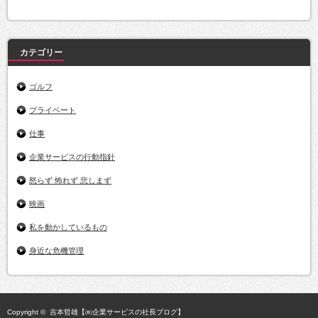
カ
イ
ブ
カテゴリー
ゴルフ
プライベート
仕事
企業サービスの行動指針
怒らず 怖れず 悲しまず
映画
私を動かしているもの
身近な危機管理
Copyright ©
吉本哲雄【㈱企業サービスの社長ブログ】