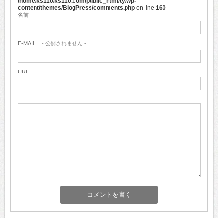
/home/ks110/ks110.com/public_html/ty/wp-
content/themes/BlogPress/comments.php
on line
160
名前
E-MAIL
- 公開されません -
URL