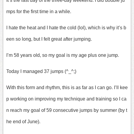
It’s the last day of the three-day weekend. I did double ju
mps for the first time in a while.
I hate the heat and I hate the cold (lol), which is why it’s b
een so long, but I felt great after jumping.
I’m 58 years old, so my goal is my age plus one jump.
Today I managed 37 jumps (^_^;)
With this form and rhythm, this is as far as I can go. I’ll kee
p working on improving my technique and training so I ca
n reach my goal of 59 consecutive jumps by summer (by t
he end of June).