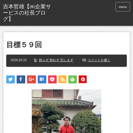
menu
目標５９回
2026.03.22
怒らず 怖れず 悲しまず
コメントを書く