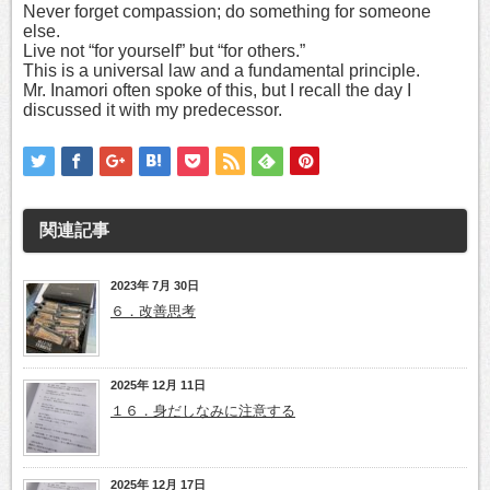
Never forget compassion; do something for someone
else.
Live not “for yourself” but “for others.”
This is a universal law and a fundamental principle.
Mr. Inamori often spoke of this, but I recall the day I
discussed it with my predecessor.
関連記事
2023年 7月 30日
６．改善思考
2025年 12月 11日
１６．身だしなみに注意する
2025年 12月 17日