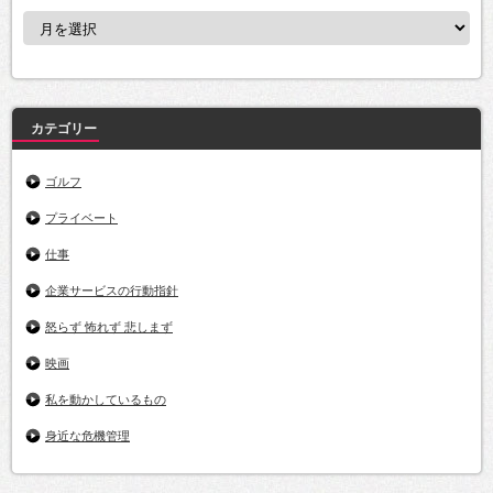
ア
ー
カ
イ
ブ
カテゴリー
ゴルフ
プライベート
仕事
企業サービスの行動指針
怒らず 怖れず 悲しまず
映画
私を動かしているもの
身近な危機管理