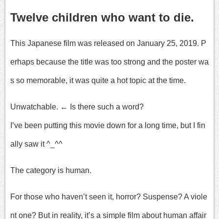
Twelve children who want to die.
This Japanese film was released on January 25, 2019. P
erhaps because the title was too strong and the poster wa
s so memorable, it was quite a hot topic at the time.
Unwatchable. ← Is there such a word?
I’ve been putting this movie down for a long time, but I fin
ally saw it ^_^^
The category is human.
For those who haven’t seen it, horror? Suspense? A viole
nt one? But in reality, it’s a simple film about human affair