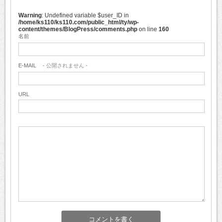
Warning
: Undefined variable $user_ID in
/home/ks110/ks110.com/public_html/ty/wp-
content/themes/BlogPress/comments.php
on line
160
名前
E-MAIL
- 公開されません -
URL