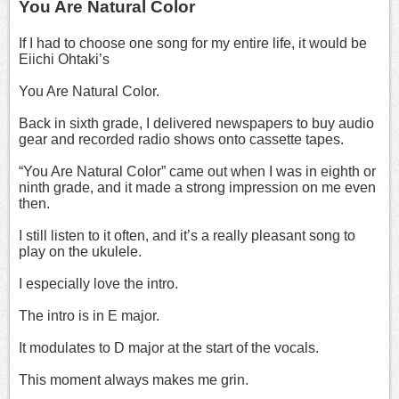
You Are Natural Color
If I had to choose one song for my entire life, it would be
Eiichi Ohtaki’s
You Are Natural Color.
Back in sixth grade, I delivered newspapers to buy audio
gear and recorded radio shows onto cassette tapes.
“You Are Natural Color” came out when I was in eighth or
ninth grade, and it made a strong impression on me even
then.
I still listen to it often, and it’s a really pleasant song to
play on the ukulele.
I especially love the intro.
The intro is in E major.
It modulates to D major at the start of the vocals.
This moment always makes me grin.