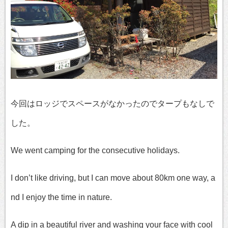
今回はロッジでスペースがなかったのでタープもなしで
した。
We went camping for the consecutive holidays.
I don’t like driving, but I can move about 80km one way, a
nd I enjoy the time in nature.
A dip in a beautiful river and washing your face with cool