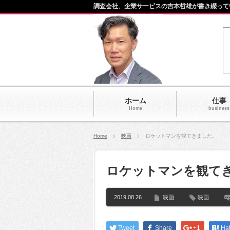
調査会社、企業サービスの吉本哲雄が書き綴って
ホーム
仕事
Home
business
Home
映画
ロケットマンを観てきました。
ロケットマンを観て
2019.08.26
映画
映画
Tweet
Share
+1
Ha