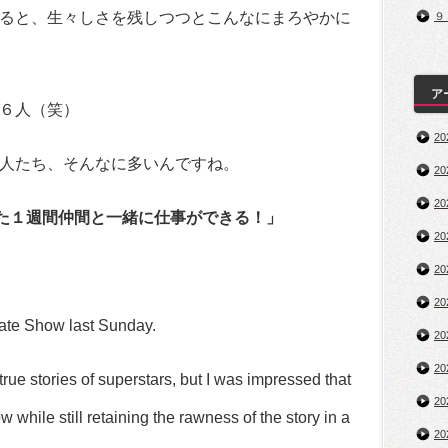
ると、生々しさを残しつつとこんなにまろやかに
９
ア
６人（笑）
2
人たち、そんなに多いんですね。
2
2
また１週間仲間と一緒に仕事ができる！」
2
2
2
Late Show last Sunday.
2
2
rue stories of superstars, but I was impressed that
2
w while still retaining the rawness of the story in a
2