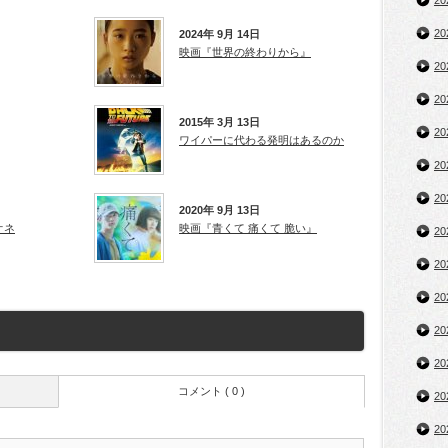
2
2
2024年 9月 14日
映画『世界の終わりから』
2
2
2015年 3月 13日
2
ワイパーに代わる発明はあるのか
2
2
2020年 9月 13日
オネ
映画『青くて 痛くて 脆い』
2
2
2
2
2
コメント ( 0 )
2
2