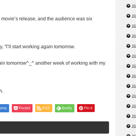
2
2
he movie’s release, and the audience was six
2
2
“I’ll start working again tomorrow.
2
2
 again tomorrow^_^ another week of working with my
2
2
2
h.
2
2
tena
Pocket
RSS
feedly
Pin it
2
2