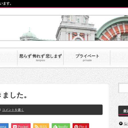
います。
怒らず 怖れず 悲しまず
プライベート
tenpuu
private‎
きました。
コメントを書く
最
な
tena
Pocket
RSS
feedly
Pin it