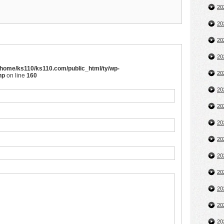
2
2
2
2
/home/ks110/ks110.com/public_html/ty/wp-
2
hp
on line
160
2
2
2
2
2
2
2
2
2