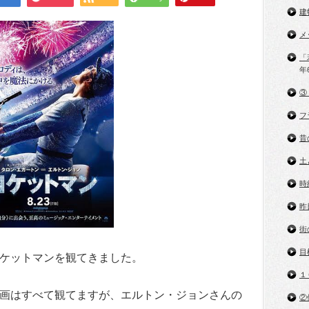
建
メ
「
年
③
フ
昔
土
時
昨
街
目
ケットマンを観てきました。
１
画はすべて観てますが、エルトン・ジョンさんの
②