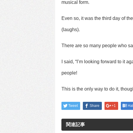
musical form.
Even so, it was the third day of t
(laughs).
There are so many people who say, 
I said, “I’m looking forward to it
people!
This is the only way to do it, thoug
Tweet
Share
+1
Ha
関連記事