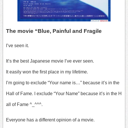
The movie “Blue, Painful and Fragile
I’ve seen it.
It’s the best Japanese movie I’ve ever seen.
It easily won the first place in my lifetime.
I’m going to exclude “Your name is…” because it’s in the
Hall of Fame. I exclude “Your Name” because it’s in the H
all of Fame ^_^^^.
Everyone has a different opinion of a movie.