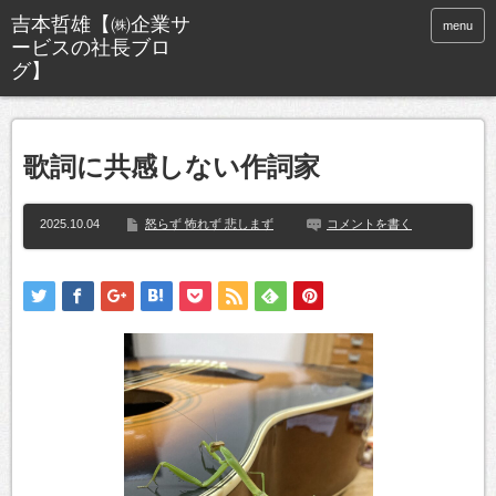
menu
歌詞に共感しない作詞家
2025.10.04
怒らず 怖れず 悲しまず
コメントを書く