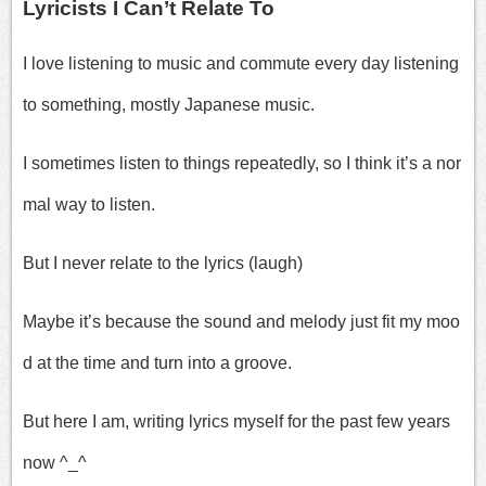
Lyricists I Can’t Relate To
I love listening to music and commute every day listening
to something, mostly Japanese music.
I sometimes listen to things repeatedly, so I think it’s a nor
mal way to listen.
But I never relate to the lyrics (laugh)
Maybe it’s because the sound and melody just fit my moo
d at the time and turn into a groove.
But here I am, writing lyrics myself for the past few years
now ^_^