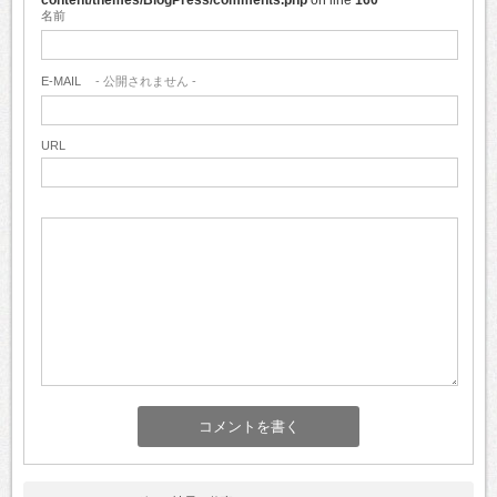
content/themes/BlogPress/comments.php
on line
160
名前
E-MAIL
- 公開されません -
URL