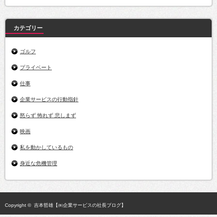
イ
ブ
カテゴリー
ゴルフ
プライベート
仕事
企業サービスの行動指針
怒らず 怖れず 悲しまず
映画
私を動かしているもの
身近な危機管理
Copyright ©
吉本哲雄【㈱企業サービスの社長ブログ】