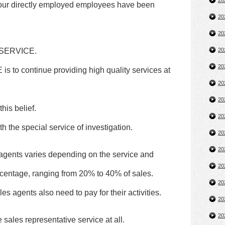
2
 our directly employed employees have been
2
2
U SERVICE.
2
2
 to continue providing high quality services at
2
2
his belief.
2
h the special service of investigation.
2
2
s agents varies depending on the service and
2
percentage, ranging from 20% to 40% of sales.
2
ales agents also need to pay for their activities.
2
2
e sales representative service at all.