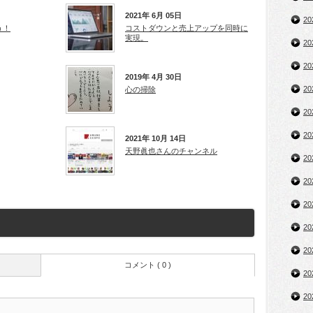
2021年 6月 05日
2
う！
コストダウンと売上アップを同時に
実現。
2
2
2019年 4月 30日
2
心の掃除
2
2
2021年 10月 14日
天野眞也さんのチャンネル
2
2
2
2
2
コメント ( 0 )
2
2