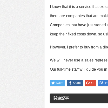
I know that it is a service that exi
there are companies that are makin
Companies that have just started 
keep their fixed costs down, so u
However, I prefer to buy from a dir
We will never use a sales represent
Our full-time staff will guide you i
Tweet
Share
+1
Ha
関連記事