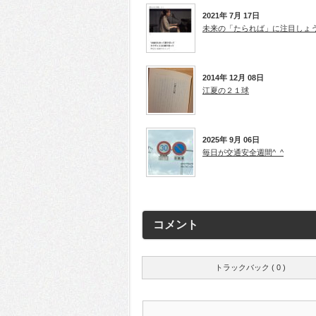
2021年 7月 17日
未来の「たられば」に注目しょ
2014年 12月 08日
江夏の２１球
2025年 9月 06日
毎日が交通安全週間^_^
コメント
トラックバック ( 0 )