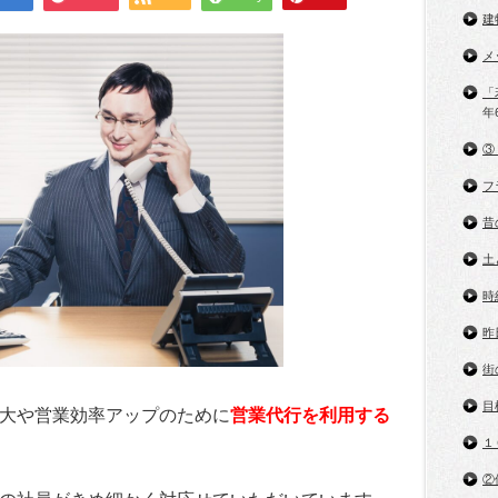
建
メ
「
年
③
フ
昔
土
時
昨
街
目
大や営業効率アップのために
営業代行を利用する
１
②