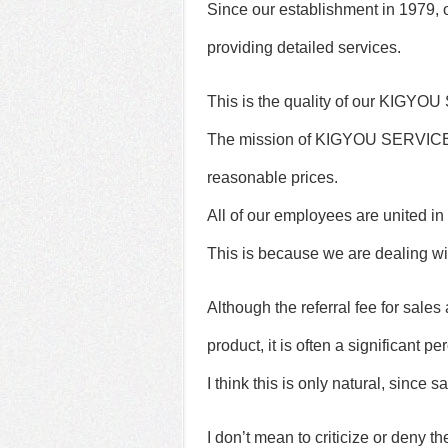
Since our establishment in 1979,
providing detailed services.
This is the quality of our KIGYO
The mission of KIGYOU SERVICE is
reasonable prices.
All of our employees are united in t
This is because we are dealing wit
Although the referral fee for sale
product, it is often a significant 
I think this is only natural, since s
I don’t mean to criticize or deny th