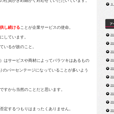
の社員がきめ細かく対応せていただいています。
９
ア
供し続ける
ことが企業サービスの使命。
2
にしています。
2
ているが故のこと。
2
）はサービスや商材によってパラツキはあるもの
2
2
りのパーセンテージになっていることが多いよう
2
2
ですから当然のことだと思います。
2
2
否定するつもりはまったくありません。
2