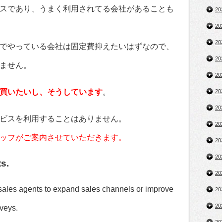
スであり、うまく利用されてる会社があることも
2
2
2
でやっている会社は固定費抑えたいはずなので、
2
ません。
2
買いたいし、そうしています
。
2
2
ビスを利用することはありません。
2
ッフがご案内させていただきます。
2
2
s.
2
les agents to expand sales channels or improve
2
2
rveys.