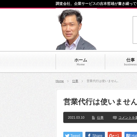
調査会社、企業サービスの吉本哲雄が書き綴って
ホーム
仕事
Home
business
Home
仕事
営業代行は使いません。
営業代行は使いませ
2021.03.10
仕事
コメントを
Tweet
Share
+1
Ha