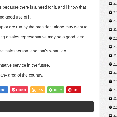
2
sts because there is a need for it, and I know that
2
g good use of it.
2
up or are run by the president alone may want to
2
sing a sales representative may be a good idea.
2
2
ect salesperson, and that’s what I do.
2
2
ative service in the future.
2
n any area of the country.
2
tena
Pocket
RSS
feedly
Pin it
2
2
2
2