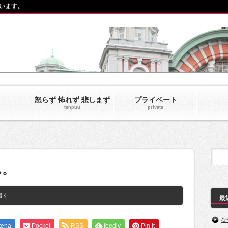
います。
怒らず 怖れず 悲しまず
プライベート
tenpuu
private‎
ん。
書く
最
な
tena
Pocket
RSS
feedly
Pin it