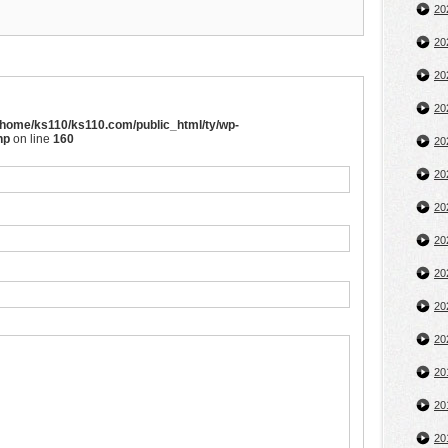
2
2
2
2
/home/ks110/ks110.com/public_html/ty/wp-
hp
on line
160
2
2
2
2
2
2
2
2
2
2