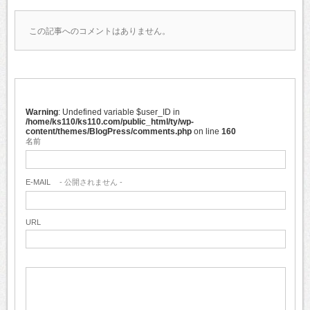
この記事へのコメントはありません。
Warning
: Undefined variable $user_ID in
/home/ks110/ks110.com/public_html/ty/wp-
content/themes/BlogPress/comments.php
on line
160
名前
E-MAIL
- 公開されません -
URL