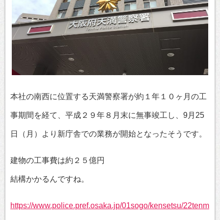
本社の南西に位置する天満警察署が約１年１０ヶ月の工
事期間を経て、平成２９年８月末に無事竣工し、9月25
日（月）より新庁舎での業務が開始となったそうです。
建物の工事費は約２５億円
結構かかるんですね。
https://www.police.pref.osaka.jp/01sogo/kensetsu/22tenm