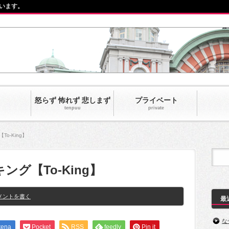
います。
怒らず 怖れず 悲しまず
プライベート
tenpuu
private‎
o-King】
グ【To-King】
メントを書く
最
な
tena
Pocket
RSS
feedly
Pin it