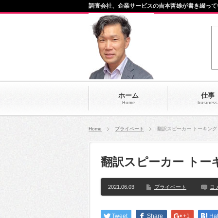
調査会社、企業サービスの吉本哲雄が書き綴って
ホーム
仕事
Home
business
Home
プライベート
翻訳スピーカー トーキング【T
翻訳スピーカー トーキン
2021.06.03
プライベート
コ
Tweet
Share
+1
Ha