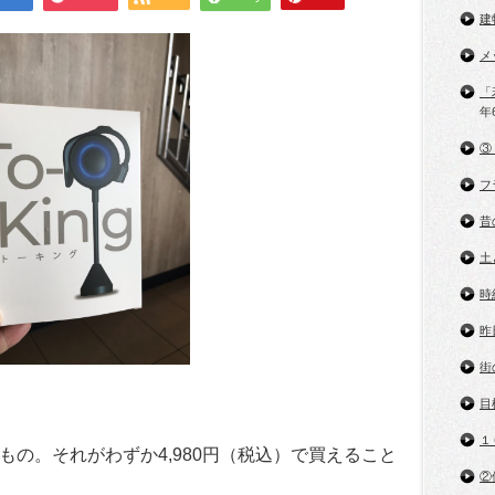
建
メ
「
年
③
フ
昔
土
時
昨
街
目
１
の。それがわずか4,980円（税込）で買えること
②