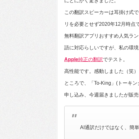
にとにかく驚きました。
この翻訳スピーカーは耳掛け式で
リを必要とせず2020年12月時
無料翻訳アプリおすすめ人気ランキ
語に対応らしいですが、私の環境で
Apple
純正の翻訳
でテスト。
高性能です。感動しました（笑）
ところで、「To-King」(トーキン
申し込み、今週届きましたが販売
AI通訳だけではなく、簡