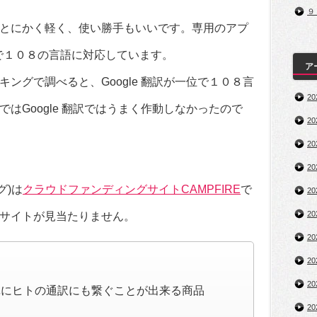
９
とにかく軽く、使い勝手もいいです。専用のアプ
点で１０８の言語に対応しています。
ア
ングで調べると、Google 翻訳が一位で１０８言
2
はGoogle 翻訳ではうまく作動しなかったので
2
2
2
グ)は
クラウドファンディングサイトCAMPFIRE
で
2
2
サイトが見当たりません。
2
2
2
単にヒトの通訳にも繋ぐことが出来る商品
2