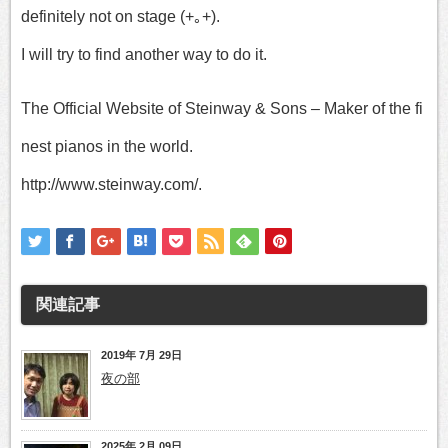
definitely not on stage (+｡+).
I will try to find another way to do it.
The Official Website of Steinway & Sons – Maker of the fi
nest pianos in the world.
http://www.steinway.com/.
関連記事
2019年 7月 29日
夜の部
2025年 2月 09日