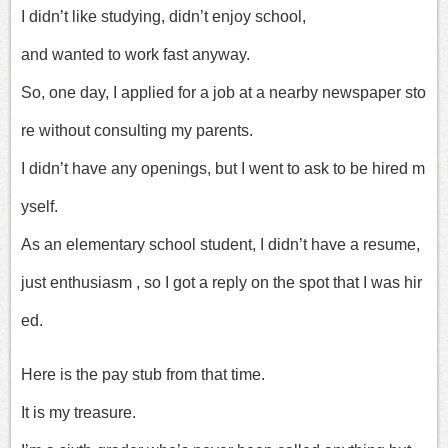
I didn’t like studying, didn’t enjoy school,
and wanted to work fast anyway.
So, one day, I applied for a job at a nearby newspaper sto
re without consulting my parents.
I didn’t have any openings, but I went to ask to be hired m
yself.
As an elementary school student, I didn’t have a resume,
just enthusiasm , so I got a reply on the spot that I was hir
ed.
Here is the pay stub from that time.
It is my treasure.