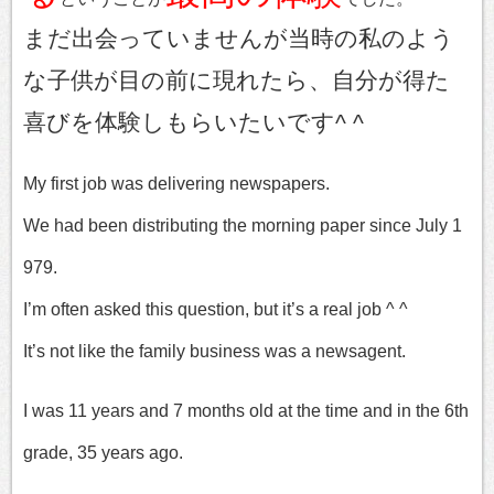
まだ出会っていませんが当時の私のよう
な子供が目の前に現れたら、自分が得た
喜びを体験しもらいたいです^ ^
My first job was delivering newspapers.
We had been distributing the morning paper since July 1
979.
I’m often asked this question, but it’s a real job ^ ^
It’s not like the family business was a newsagent.
I was 11 years and 7 months old at the time and in the 6th
grade, 35 years ago.