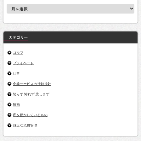
ア
ー
カ
イ
ブ
カテゴリー
ゴルフ
プライベート
仕事
企業サービスの行動指針
怒らず 怖れず 悲しまず
映画
私を動かしているもの
身近な危機管理