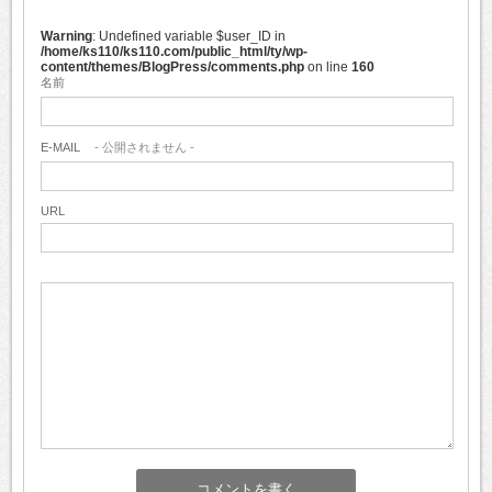
Warning
: Undefined variable $user_ID in
/home/ks110/ks110.com/public_html/ty/wp-
content/themes/BlogPress/comments.php
on line
160
名前
E-MAIL
- 公開されません -
URL