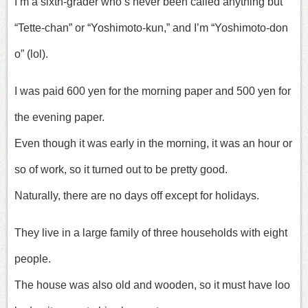
I’m a sixth-grader who’s never been called anything but
“Tette-chan” or “Yoshimoto-kun,” and I’m “Yoshimoto-don
o” (lol).
I was paid 600 yen for the morning paper and 500 yen for
the evening paper.
Even though it was early in the morning, it was an hour or
so of work, so it turned out to be pretty good.
Naturally, there are no days off except for holidays.
They live in a large family of three households with eight
people.
The house was also old and wooden, so it must have loo