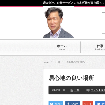
調査会社、企業サービスの吉本哲雄が書き綴って
ホーム
仕事
Home
business
Home
仕事
居心地の良い場所
居心地の良い場所
2022.08.30
仕事
コメントを
Tweet
Share
+1
Ha