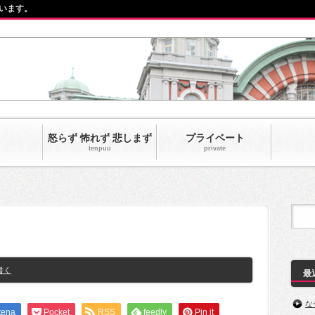
います。
怒らず 怖れず 悲しまず
プライベート
tenpuu
private‎
書く
最
な
tena
Pocket
RSS
feedly
Pin it