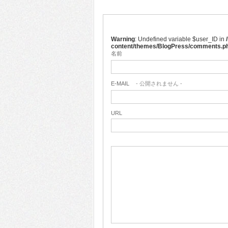
Warning
: Undefined variable $user_ID in
content/themes/BlogPress/comments.p
名前
E-MAIL
- 公開されません -
URL