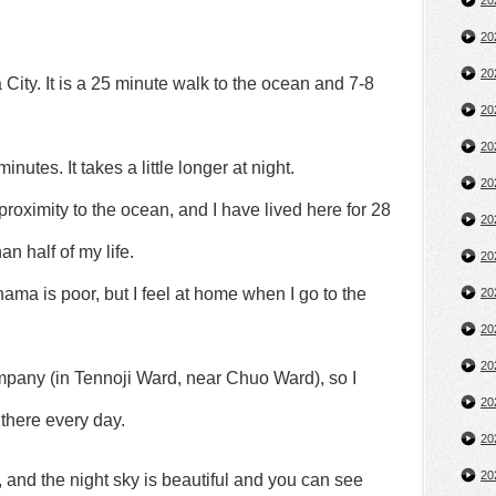
2
2
2
 City. It is a 25 minute walk to the ocean and 7-8
2
2
utes. It takes a little longer at night.
2
 proximity to the ocean, and I have lived here for 28
2
an half of my life.
2
hama is poor, but I feel at home when I go to the
2
2
2
mpany (in Tennoji Ward, near Chuo Ward), so I
2
there every day.
2
2
, and the night sky is beautiful and you can see