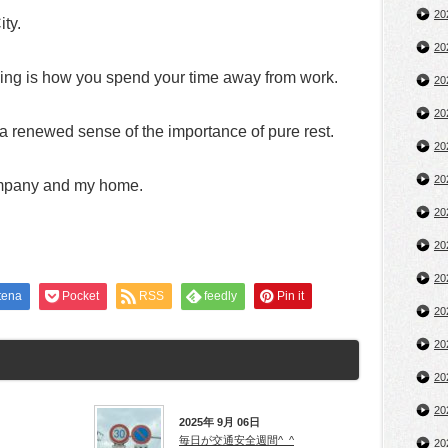
2
ity.
2
thing is how you spend your time away from work.
2
2
e a renewed sense of the importance of pure rest.
2
2
ompany and my home.
2
2
2
tena
Pocket
RSS
feedly
Pin it
2
2
2
2
2025年 9月 06日
毎日が交通安全週間^_^
2