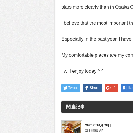
stars more clearly than in Osaka C
I believe that the most important 
Especially in the past year, I hav
My comfortable places are my c
I will enjoy today ^ ^
Tweet
Share
+1
Ha
関連記事
2020年 10月 28日
裁判情報 API