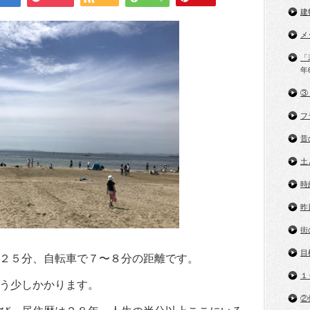
建
メ
「
年
③
フ
昔
土
時
昨
街
目
２５分、自転車で７〜８分の距離です。
１
う少しかかります。
②