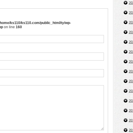
2
2
2
/home/ks110/ks110.com/public_html/ty/wp-
hp
on line
160
2
2
2
2
2
2
2
2
2
2
2