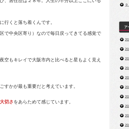
び、居住歴は２８年。人生の半分以上ここにいる
９
に行くと落ち着くんです。
ア
区で中央区寄り）なので毎日戻ってきてる感覚で
2
2
2
夜空もキレイで大阪市内と比べると星もよく見え
2
2
ごすかが最も重要だと考えています。
2
2
大切さ
をあらためて感じています。
2
2
2