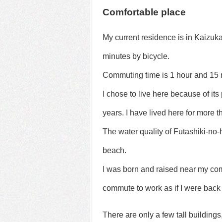
Comfortable place
My current residence is in Kaizuka
minutes by bicycle.
Commuting time is 1 hour and 15 min
I chose to live here because of its
years. I have lived here for more th
The water quality of Futashiki-no-
beach.
I was born and raised near my co
commute to work as if I were back 
There are only a few tall buildings