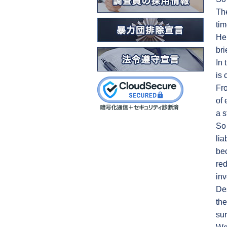
The
tim
Her
bri
In 
is 
Fro
of 
a s
So 
lia
bec
red
inv
Des
the
su