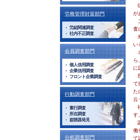
が
労務管理対策部門
労組関連調査
査
社内不正調査
い
会員調査部門
ら
個人信用調査
に
企業信用調査
フロント企業調査
て
た
行動調査部門
云
素行調査
所在調査
す
盗聴器発見
働
分析調査部門
て