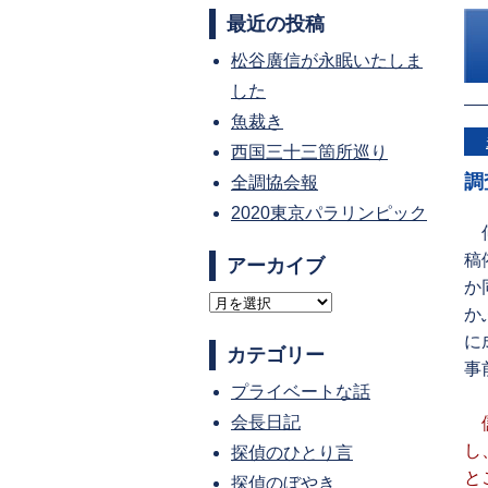
最近の投稿
松谷廣信が永眠いたしま
した
魚裁き
西国三十三箇所巡り
調
全調協会報
2020東京パラリンピック
稿
アーカイブ
か
ア
か
ー
に
カテゴリー
カ
事
プライベートな話
イ
会長日記
ブ
し
探偵のひとり言
と
探偵のぼやき