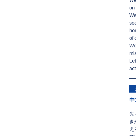
We 
on 
Wel
soc
hon
of 
We 
mis
Let
act
中
先
き
え