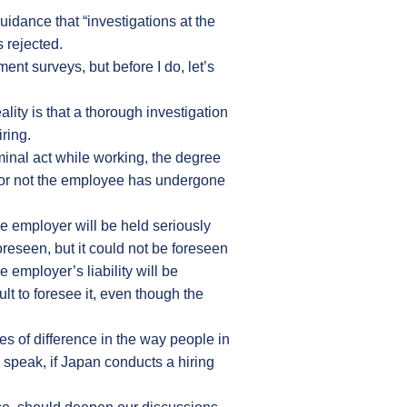
uidance that “investigations at the
 rejected.
nt surveys, but before I do, let’s
ality is that a thorough investigation
ring.
minal act while working, the degree
er or not the employee has undergone
he employer will be held seriously
oreseen, but it could not be foreseen
employer’s liability will be
ult to foresee it, even though the
es of difference in the way people in
 speak, if Japan conducts a hiring