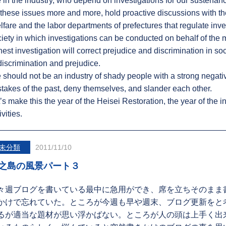
in the industry, who depend on investigations for our sustena
these issues more and more, hold proactive discussions with th
fare and the labor departments of prefectures that regulate inves
iety in which investigations can be conducted on behalf of the 
est investigation will correct prejudice and discrimination in soc
discrimination and prejudice.
should not be an industry of shady people with a strong negat
takes of the past, deny themselves, and slander each other.
’s make this the year of the Heisei Restoration, the year of the 
ivities.
未分類
2011/11/10
之島の風景パート３
々週ブログを書いている最中に急用ができ、席を立ちそのまま
かけで忘れていた。ところが今週も早や週末、ブログ更新をと
るが適当な題材が思い浮かばない。ところが人の頭は上手く出