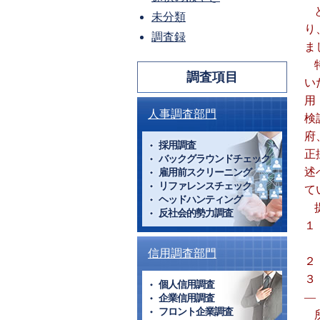
未分類
り
調査録
ま
調査項目
い
用
人事調査部門
検
府
採用調査
正
バックグラウンドチェック
述
雇用前スクリーニング
リファレンスチェック
て
ヘッドハンティング
反社会的勢力調査
１
信用調査部門
２
３
個人信用調査
―
企業信用調査
フロント企業調査