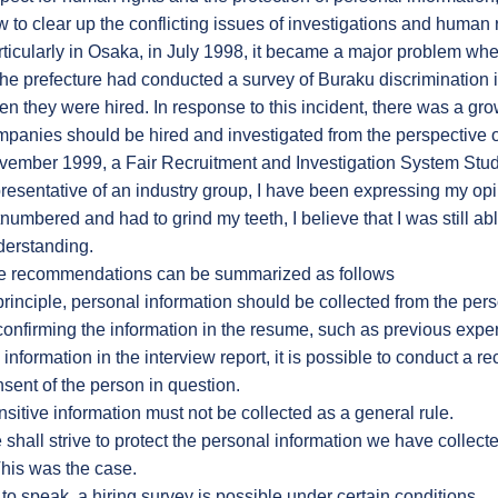
 to clear up the conflicting issues of investigations and human r
ticularly in Osaka, in July 1998, it became a major problem whe
the prefecture had conducted a survey of Buraku discrimination i
n they were hired. In response to this incident, there was a gr
panies should be hired and investigated from the perspective of
vember 1999, a Fair Recruitment and Investigation System Stu
resentative of an industry group, I have been expressing my op
numbered and had to grind my teeth, I believe that I was still able
derstanding.
e recommendations can be summarized as follows
principle, personal information should be collected from the per
confirming the information in the resume, such as previous expe
 information in the interview report, it is possible to conduct a r
sent of the person in question.
sitive information must not be collected as a general rule.
shall strive to protect the personal information we have collect
his was the case.
to speak, a hiring survey is possible under certain conditions.