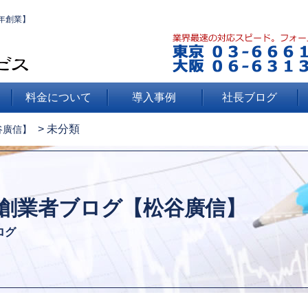
年創業】
料金について
導入事例
社長ブログ
>
未分類
谷廣信】
創業者ブログ【松谷廣信】
ログ