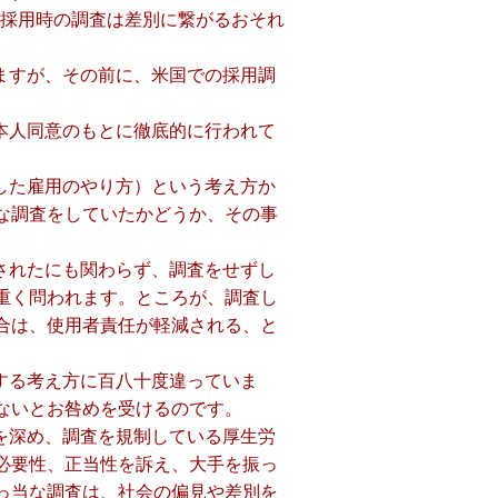
｢採用時の調査は差別に繋がるおそれ
ますが、その前に、米国での採用調
本人同意のもとに徹底的に行われて
した雇用のやり方）という考え方か
な調査をしていたかどうか、その事
されたにも関わらず、調査をせずし
重く問われます。ところが、調査し
合は、使用者責任が軽減される、と
する考え方に百八十度違っていま
ないとお咎めを受けるのです。
を深め、調査を規制している厚生労
必要性、正当性を訴え、大手を振っ
っ当な調査は、社会の偏見や差別を