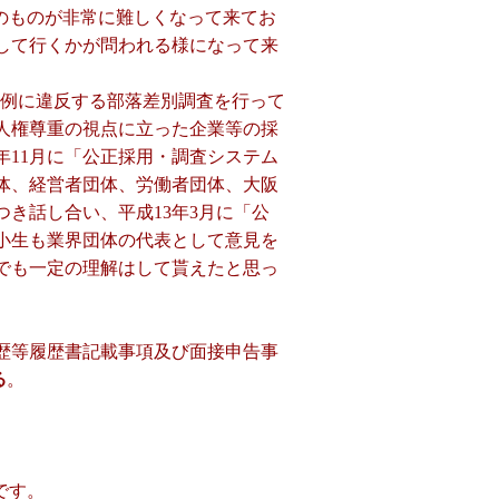
のものが非常に難しくなって来てお
して行くかが問われる様になって来
例に違反する部落差別調査を行って
人権尊重の視点に立った企業等の採
年
11
月に「公正採用・調査システム
体、経営者団体、労働者団体、大阪
つき話し合い、平成
13
年
3
月に「公
小生も業界団体の代表として意見を
でも一定の理解はして貰えたと思っ
歴等履歴書記載事項及び面接申告事
る
。
です。