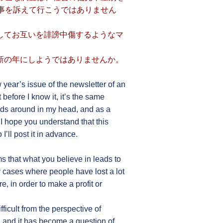
事を訴えて行こうではありません
してお互いを誹謗中傷するようなマ
新の年にしようではありませんか。
w year’s issue of the newsletter of an
before I know it, it’s the same
nds around in my head, and as a
 I hope you understand that this
I’ll post it in advance.
ms that what you believe in leads to
y cases where people have lost a lot
e, in order to make a profit or
icult from the perspective of
, and it has become a question of