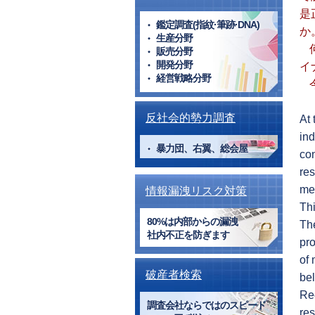
是
鑑定調査(指紋·筆跡·DNA)
か
生産分野
販売分野
開発分野
イ
経営戦略分野
反社会的勢力調査
At 
ind
暴力団、右翼、総会屋
con
res
mea
情報漏洩リスク対策
Thi
80%は内部からの漏洩
The
社内不正を防ぎます
pro
of 
破産者検索
bel
Rec
調査会社ならではのスピード
res