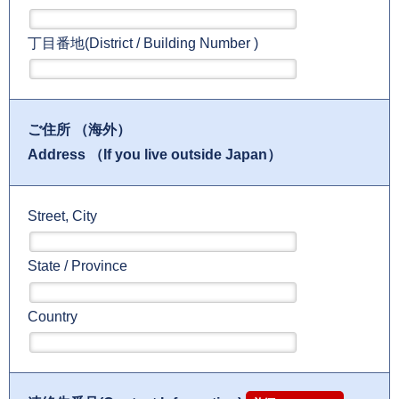
丁目番地(District / Building Number )
ご住所 （海外）
Address （If you live outside Japan）
Street, City
State / Province
Country