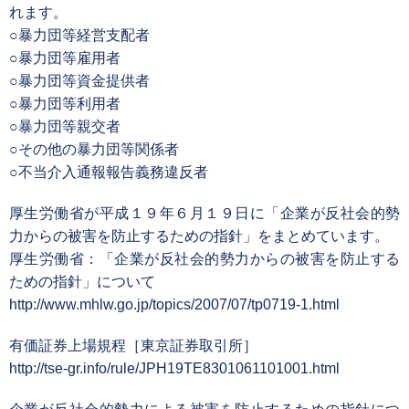
れます。
○暴力団等経営支配者
○暴力団等雇用者
○暴力団等資金提供者
○暴力団等利用者
○暴力団等親交者
○その他の暴力団等関係者
○不当介入通報報告義務違反者
厚生労働省が平成１９年６月１９日に「企業が反社会的勢
力からの被害を防止するための指針」をまとめています。
厚生労働省：「企業が反社会的勢力からの被害を防止する
ための指針」について
http://www.mhlw.go.jp/topics/2007/07/tp0719-1.html
有価証券上場規程［東京証券取引所］
http://tse-gr.info/rule/JPH19TE8301061101001.html