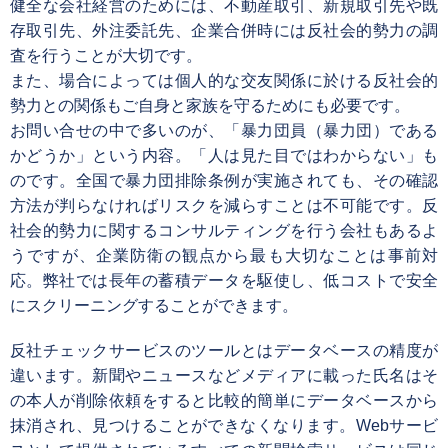
健全な会社経営のためには、不動産取引、新規取引先や既
存取引先、外注委託先、企業合併時には反社会的勢力の調
査を行うことが大切です。
また、場合によっては個人的な交友関係に於ける反社会的
勢力との関係もご自身と家族を守るためにも必要です。
お問い合せの中で多いのが、「暴力団員（暴力団）である
かどうか」という内容。「人は見た目ではわからない」も
のです。全国で暴力団排除条例が実施されても、その確認
方法が判らなければリスクを減らすことは不可能です。反
社会的勢力に関するコンサルティングを行う会社もあるよ
うですが、企業防衛の観点から最も大切なことは事前対
応。弊社では長年の蓄積データを駆使し、低コストで安全
にスクリーニングすることができます。
反社チェックサービスのツールとはデータベースの精度が
違います。新聞やニュースなどメディアに載った氏名はそ
の本人が削除依頼をすると比較的簡単にデータベースから
抹消され、見つけることができなくなります。Webサービ