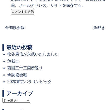
前、メールアドレス、サイトを保存する。
Previous
Next
全調協会報
魚裁き
post:
post:
最近の投稿
松谷廣信が永眠いたしました
魚裁き
西国三十三箇所巡り
全調協会報
2020東京パラリンピック
アーカイブ
ア
ー