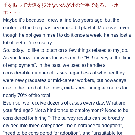
手を振って大道を歩けないのが此の仕事である。トホ
ホ・・・
Maybe it’s because I drew a line two years ago, but the
content of the blog has become a bit playful. Moreover, even
though he obliges himself to do it once a week, he has lost a
lot of teeth. I’m so sorry…
So, today, I’d like to touch on a few things related to my job.
As you know, our work focuses on the “HR survey at the time
of employment”. In the past, we used to handle a
considerable number of cases regardless of whether they
were new graduates or mid-career workers, but nowadays,
due to the trend of the times, mid-career hiring accounts for
nearly 70% of the total.
Even so, we receive dozens of cases every day. What are
your findings? Not a hindrance to employment? Need to be
considered for hiring ? The survey results can be broadly
divided into three categories: “no hindrance to adoption”,
“need to be considered for adoption”, and “unsuitable for