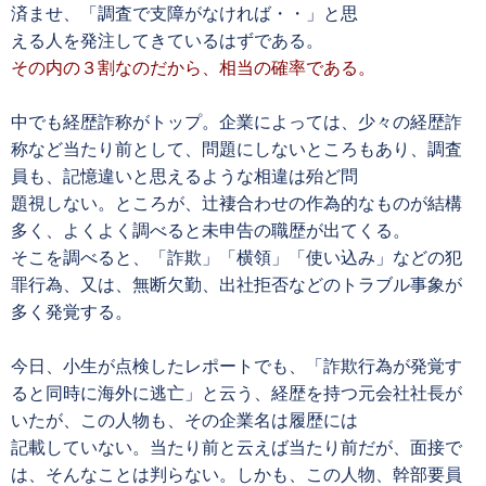
済ませ、「調査で支障がなければ・・」と思
える人を発注してきているはずである。
その内の３割なのだから、相当の確率である。
中でも経歴詐称がトップ。企業によっては、少々の経歴詐
称など当たり前として、問題にしないところもあり、調査
員も、記憶違いと思えるような相違は殆ど問
題視しない。ところが、辻褄合わせの作為的なものが結構
多く、よくよく調べると未申告の職歴が出てくる。
そこを調べると、「詐欺」「横領」「使い込み」などの犯
罪行為、又は、無断欠勤、出社拒否などのトラブル事象が
多く発覚する。
今日、小生が点検したレポートでも、「詐欺行為が発覚す
ると同時に海外に逃亡」と云う、経歴を持つ元会社社長が
いたが、この人物も、その企業名は履歴には
記載していない。当たり前と云えば当たり前だが、面接で
は、そんなことは判らない。しかも、この人物、幹部要員