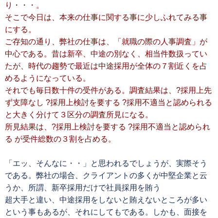
り・・・。
そこで今日は、本来の仕事に関する事に少しふれてみる事
にする。
ご存知の通り、弊社の仕事は、「就職の際の人事調査」が
中心である。昔は新卒、中途の別なく、相当件数扱ってい
たが、時代の趨勢で最近は中途採用が全体の７割近くを占
めるようになっている。
それでも毎日数十件の受件がある。調査結果は、?採用上先
ず支障なし ?採用上検討を要する ?採用不適当と認められる
と大きく分けて３区分の調査所見になる。
所見結果は、?採用上検討を要する ?採用不適当と認められ
る が受件総数の３割を占める。
「エッ、そんなに・・」と思われるでしょうが、実際そう
である。弊社の場合、クライアントの多くが中堅企業と云
うか、所謂、新卒採用だけで社員採用を賄う
超大手と違い、中途採用をしないと賄えないところが多い
という事もあるが、それにしてもである。しかも、面接を