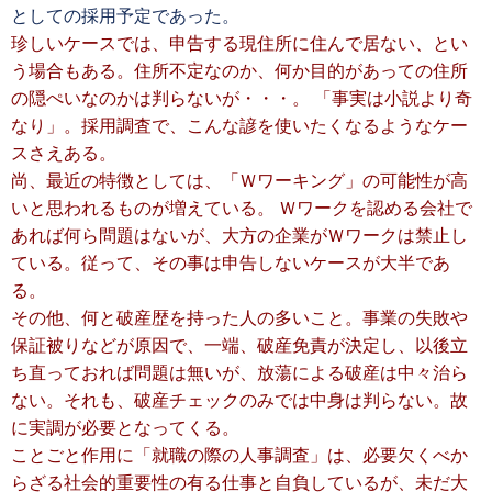
としての採用予定であった。
珍しいケースでは、申告する現住所に住んで居ない、とい
う場合もある。住所不定なのか、何か目的があっての住所
の隠ぺいなのかは判らないが・・・。 「事実は小説より奇
なり」。採用調査で、こんな諺を使いたくなるようなケー
スさえある。
尚、最近の特徴としては、「Ｗワーキング」の可能性が高
いと思われるものが増えている。 Ｗワークを認める会社で
あれば何ら問題はないが、大方の企業がＷワークは禁止し
ている。従って、その事は申告しないケースが大半であ
る。
その他、何と破産歴を持った人の多いこと。事業の失敗や
保証被りなどが原因で、一端、破産免責が決定し、以後立
ち直っておれば問題は無いが、放蕩による破産は中々治ら
ない。それも、破産チェックのみでは中身は判らない。故
に実調が必要となってくる。
ことごと作用に「就職の際の人事調査」は、必要欠くべか
らざる社会的重要性の有る仕事と自負しているが、未だ大