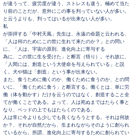
が違うって、疲労度が違う、ストレスも違う。極めて当た
り前のことだが、意外にこの事を判っていない人が多い。
と云うよりも、判ってはいるが出来ない人が多い。
私
が崇拝する「中村天風」先生は、永遠の命題と云われる、
「人は何のためにこの世に生れて来たのか？」との問い
に、「人は、宇宙の原則、進化向上に寄与する
為に、この世に生を受けた」と断言（悟り）。それ故に、
「人間には、創造という大使命を与えられている」と説
く。犬や猫は「創造」という事が出来ない。
また、食うために働くのか、働くために食うのか、との問
いに、「働くために食う」と断言する。働くとは、単に労
働（体を動かす）だけを云うのではなく、創造すること全
てが働くことである。よって、人は死ぬまではたらく事と
なり、ベッドの上でもはたらくのである。
人は常に今よりも少しでも良くなろうとする。それは何故
か？、それが自然だから、生まれながらそのように創られ
ているから。所謂、進化向上に寄与するために創られてい