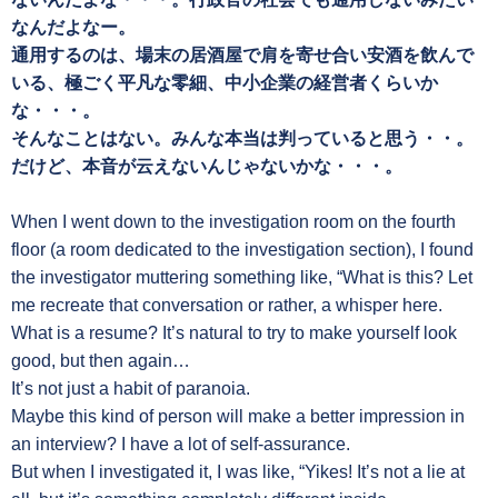
なんだよなー。
通用するのは、場末の居酒屋で肩を寄せ合い安酒を飲んで
いる、極ごく平凡な零細、中小企業の経営者くらいか
な・・・。
そんなことはない。みんな本当は判っていると思う・・。
だけど、本音が云えないんじゃないかな・・・。
When I went down to the investigation room on the fourth
floor (a room dedicated to the investigation section), I found
the investigator muttering something like, “What is this? Let
me recreate that conversation or rather, a whisper here.
What is a resume? It’s natural to try to make yourself look
good, but then again…
It’s not just a habit of paranoia.
Maybe this kind of person will make a better impression in
an interview? I have a lot of self-assurance.
But when I investigated it, I was like, “Yikes! It’s not a lie at