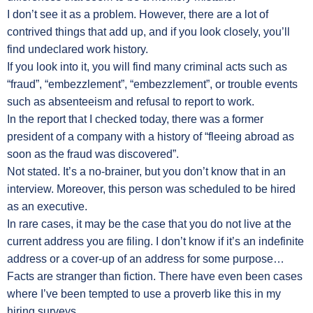
I don’t see it as a problem. However, there are a lot of
contrived things that add up, and if you look closely, you’ll
find undeclared work history.
If you look into it, you will find many criminal acts such as
“fraud”, “embezzlement”, “embezzlement”, or trouble events
such as absenteeism and refusal to report to work.
In the report that I checked today, there was a former
president of a company with a history of “fleeing abroad as
soon as the fraud was discovered”.
Not stated. It’s a no-brainer, but you don’t know that in an
interview. Moreover, this person was scheduled to be hired
as an executive.
In rare cases, it may be the case that you do not live at the
current address you are filing. I don’t know if it’s an indefinite
address or a cover-up of an address for some purpose…
Facts are stranger than fiction. There have even been cases
where I’ve been tempted to use a proverb like this in my
hiring surveys.