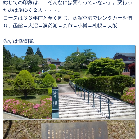
総じての印象は、「そんなには変わっていない」。変わっ
たのは旅ゆく２人・・・。
コースは３３年前と全く同じ。函館空港でレンタカーを借
り、函館→大沼→洞爺湖→余市→小樽→札幌→大阪
先ずは修道院.