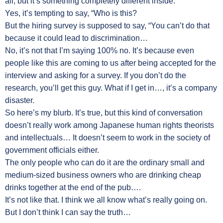
all, but it’s something completely different inside.
Yes, it’s tempting to say, “Who is this?
But the hiring survey is supposed to say, “You can’t do that
because it could lead to discrimination…
No, it’s not that I’m saying 100% no. It’s because even
people like this are coming to us after being accepted for the
interview and asking for a survey. If you don’t do the
research, you’ll get this guy. What if I get in…, it’s a company
disaster.
So here’s my blurb. It’s true, but this kind of conversation
doesn’t really work among Japanese human rights theorists
and intellectuals… It doesn’t seem to work in the society of
government officials either.
The only people who can do it are the ordinary small and
medium-sized business owners who are drinking cheap
drinks together at the end of the pub….
It’s not like that. I think we all know what’s really going on.
But I don’t think I can say the truth…