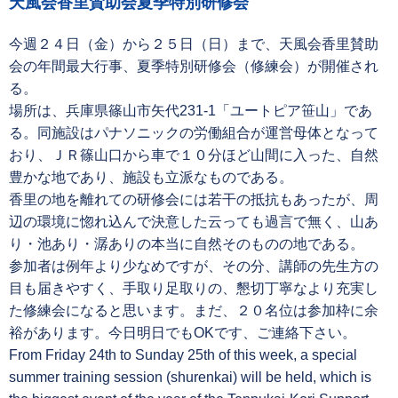
天風会香里賛助会夏季特別研修会
今週２４日（金）から２５日（日）まで、天風会香里賛助
会の年間最大行事、夏季特別研修会（修練会）が開催され
る。
場所は、兵庫県篠山市矢代231-1「ユートピア笹山」であ
る。同施設はパナソニックの労働組合が運営母体となって
おり、ＪＲ篠山口から車で１０分ほど山間に入った、自然
豊かな地であり、施設も立派なものである。
香里の地を離れての研修会には若干の抵抗もあったが、周
辺の環境に惚れ込んで決意した云っても過言で無く、山あ
り・池あり・潺ありの本当に自然そのものの地である。
参加者は例年より少なめですが、その分、講師の先生方の
目も届きやすく、手取り足取りの、懇切丁寧なより充実し
た修練会になると思います。まだ、２０名位は参加枠に余
裕があります。今日明日でもOKです、ご連絡下さい。
From Friday 24th to Sunday 25th of this week, a special
summer training session (shurenkai) will be held, which is