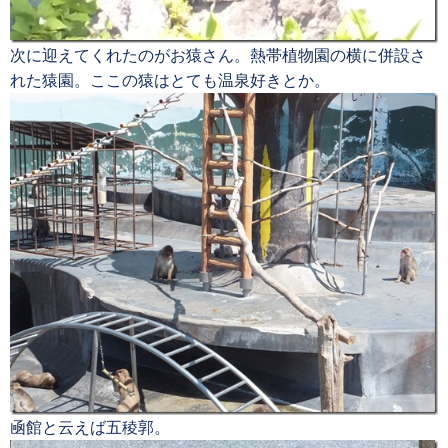
次に迎えてくれたのがお猿さん。熱帯植物園の横に併設さ
れた猿園。ここの猿はとても温泉好きとか。
凾館と云えば五稜郭。