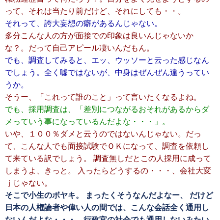
って、それは当たり前だけど、それにしても・・。
それって、誇大妄想の癖があるんじゃない。
多分こんな人の方が面接での印象は良いんじゃないか
な？。だって自己アピール凄いんだもん。
でも、調査してみると、エッ、ウッソーと云った感じなん
でしょう。全く嘘ではないが、中身はぜんぜん違うってい
うか。
そうー、「これって誰のこと」って言いたくなるよね。
でも、採用調査は、「差別につながるおそれがあるからダ
メっていう事になっているんだよな・・・」。
いや、１００％ダメと云うのではないんじゃない。だっ
て、こんな人でも面接試験でＯＫになって、調査を依頼し
て来ている訳でしょう。 調査無しだとこの人採用に成って
しまうよ、きっと。 入ったらどうするの・・・、会社大変
ｊじゃない。
そこで小生のボヤキ。 まったくそうなんだよなー、 だけど
日本の人権論者や
偉い人の間では、こんな会話全く通用し
ないんだよな・・・。行政官の社会でも通用しないみたい