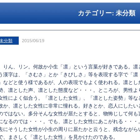
カテゴリー:
未分類
未分類
2015/06/19
、りん、リン。何故か小生「凛」という言葉が好きである。凛
う漢字は、「さむさ」とか「きびしさ」等を表現する字で「凛
」などと使う様であるが、人の表現でもよく使われる。凛とし
勢、凛とした声、凛とした態度など・・・。ところが、男性よ
女性によく似合う。「凛とした女性」、「凛とした姿勢」等な
故か、凛とした女性に非常に憧れる。好きとか、恋人にしたい
のではない。多分そんな女性が居たとすると、物怖じして何も
になるのでは・・・。でも、凛とした女性にあこがれる・・・
去にそうした女性が小生の周りに居たかと云うと、残念ながら
で、まさしく「凛とした女性」を見かけたのである。