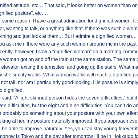
nified attitude, etc… That said, it looks better on women than o
gnified posture”, etc….
 some reason, I have a great admiration for dignified women. It’
er, wanting to talk, or anything like that. If there was such a w
thing and just look at them… But I admire a dignified woman… It
you ask me if there were any such women around me in the past, 
ently, however, I saw a “dignified woman” on a morning commut
 woman got on and off the train at the same station. The same g
 elevator, exiting the turnstiles, and going up the stairs. What 
 she simply walks. What woman walks with such a dignified pos
 not tall, nor am I particularly good-looking. His posture is simply 
o dignified.
is said, “A light-skinned person hides the seven difficulties,” but 
en difficulties, but the eight and nine difficulties. You can’t do 
 probably do something about your posture with your own effort
king at her, my posture naturally improved. If you approach ever
l be able to improve naturally. Yes, you can stay young forever i
orrow is Tokyo and the day after tomorrow I’ll be in Hokkaido fo