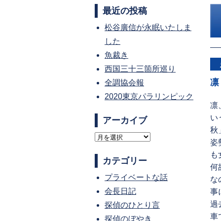
最近の投稿
松谷廣信が永眠いたしま
した
魚裁き
西国三十三箇所巡り
凛
全調協会報
2020東京パラリンピック
凛
い
アーカイブ
秋
ア
姿
ー
も
カテゴリー
カ
何
プライベートな話
イ
な
会長日記
ブ
事
過
探偵のひとり言
車
探偵のぼやき