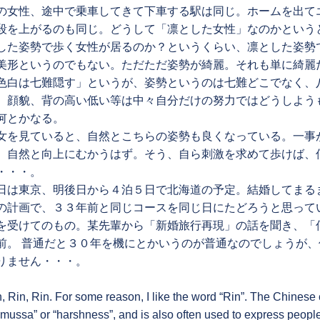
の女性、途中で乗車してきて下車する駅は同じ。ホームを出て
段を上がるのも同じ。どうして「凛とした女性」なのかという
した姿勢で歩く女性が居るのか？というくらい、凛とした姿勢
美形というのでもない。ただただ姿勢が綺麗。それも単に綺麗
色白は七難隠す」というが、姿勢というのは七難どこでなく、
、顔貌、背の高い低い等は中々自分だけの努力ではどうしよう
何とかなる。
女を見ていると、自然とこちらの姿勢も良くなっている。一事
、自然と向上にむかうはず。そう、自ら刺激を求めて歩けば、
・・・。
日は東京、明後日から４泊５日で北海道の予定。結婚してまる
の計画で、３３年前と同じコースを同じ日にたどろうと思って
を受けてのもの。某先輩から「新婚旅行再現」の話を聞き、「
前。 普通だと３０年を機にとかいうのが普通なのでしょうが
りません・・・。
, Rin, Rin. For some reason, I like the word “Rin”. The Chinese 
mussa” or “harshness”, and is also often used to express people.