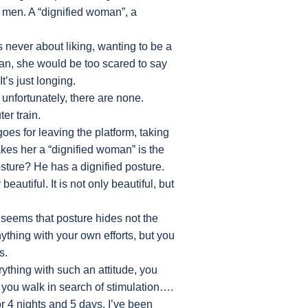
n men. A “dignified woman”, a
s never about liking, wanting to be a
oman, she would be too scared to say
’s just longing.
unfortunately, there are none.
er train.
oes for leaving the platform, taking
makes her a “dignified woman” is the
ture? He has a dignified posture.
beautiful. It is not only beautiful, but
it seems that posture hides not the
anything with your own efforts, but you
s.
ything with such an attitude, you
f you walk in search of stimulation….
r 4 nights and 5 days. I’ve been