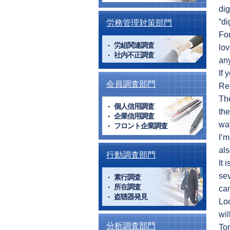
dig
“di
労務管理対策部門
For
労組関連調査
lov
社内不正調査
any
If 
会員調査部門
Rec
The
個人信用調査
the
企業信用調査
way
フロント企業調査
I’m
als
行動調査部門
It 
sev
素行調査
所在調査
can
盗聴器発見
Loo
wil
分析調査部門
Tom