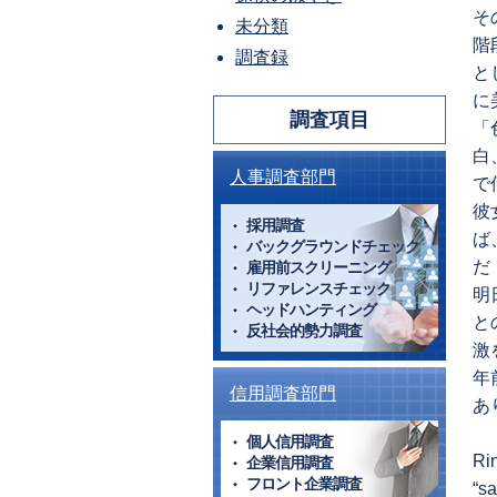
そ
未分類
階
調査録
と
に
調査項目
「
白
人事調査部門
で
彼
採用調査
ば
バックグラウンドチェック
だ
雇用前スクリーニング
リファレンスチェック
明
ヘッドハンティング
と
反社会的勢力調査
激
年
信用調査部門
あ
個人信用調査
Rin
企業信用調査
フロント企業調査
“sa