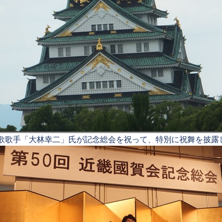
歌歌手「大林幸二」氏が記念総会を祝って、特別に祝舞を披露