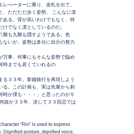
エレべーターに乗り、改札を出て、
と、ただただ歩く姿勢。 こんなに凛
である。背が高いわけでもなく、特
だけでなく凛としているのだ。
八難も九難も隠すようである。色
もないが、姿勢は多分に自分の努力
が万事、何事にもそんな姿勢で臨め
何時までも若くていれるの
まる３３年。新婚旅行を再現しよう
いる。この計画も、実は先輩から刺
何時か僕も・・・」と思ったのが５
、何故か３３年、決して３３回忌では
character “Rin” is used to express
 Dignified posture, dignified voice,