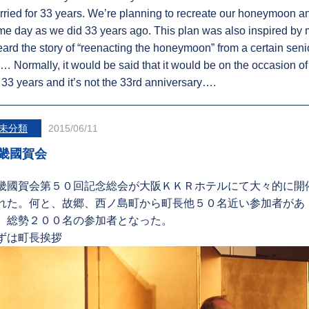
ried for 33 years. We’re planning to recreate our honeymoon a
e day as we did 33 years ago. This plan was also inspired by my
eard the story of “reenacting the honeymoon” from a certain senior
… Normally, it would be said that it would be on the occasion of
s 33 years and it’s not the 33rd anniversary….
未分類
2015/06/11
畿國賀会
畿國賀会第５０回記念総会が大阪ＫＫＲホテルにて大々的に開
れた。何と、故郷、西ノ島町から町長他５０名近い参加者があ
、総勢２００名の参加者となった。
ずは町長挨拶