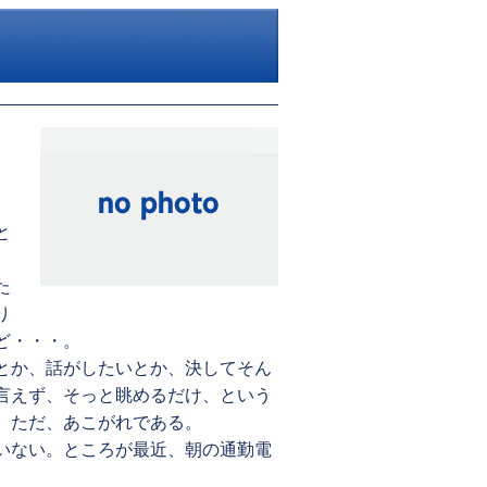
と
た
り
ど・・・。
とか、話がしたいとか、決してそん
言えず、そっと眺めるだけ、という
。ただ、あこがれである。
いない。ところが最近、朝の通勤電