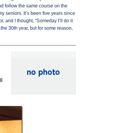
nd follow the same course on the
 seniors. It’s been five years since
, and I thought, “Someday I’ll do it
 the 30th year, but for some reason,
催