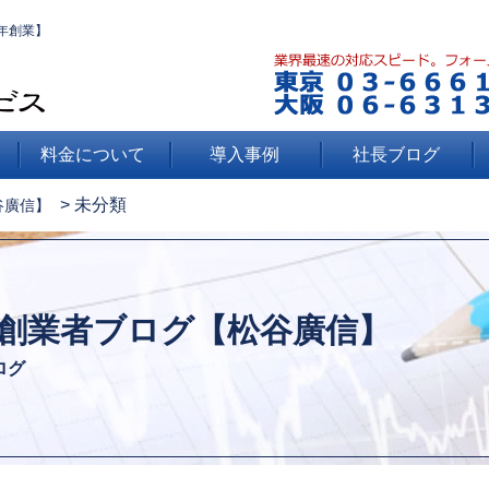
年創業】
料金について
導入事例
社長ブログ
>
未分類
谷廣信】
創業者ブログ【松谷廣信】
ログ