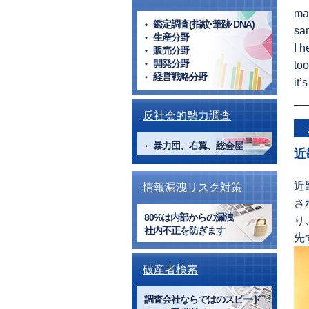
mar
鑑定調査(指紋·筆跡·DNA)
sam
生産分野
I h
販売分野
開発分野
too
経営戦略分野
it’
反社会的勢力調査
暴力団、右翼、総会屋
近
近
情報漏洩リスク対策
さ
80%は内部からの漏洩
り
社内不正を防ぎます
先
破産者検索
調査会社ならではのスピード