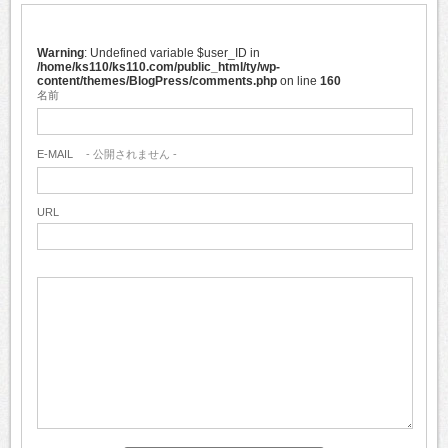
Warning
: Undefined variable $user_ID in
/home/ks110/ks110.com/public_html/ty/wp-
content/themes/BlogPress/comments.php
on line
160
名前
E-MAIL
- 公開されません -
URL