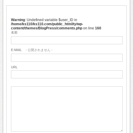
Warning
: Undefined variable $user_ID in
/home/ks110/ks110.com/public_html/ty/wp-
content/themes/BlogPress/comments.php
on line
160
名前
E-MAIL
- 公開されません -
URL