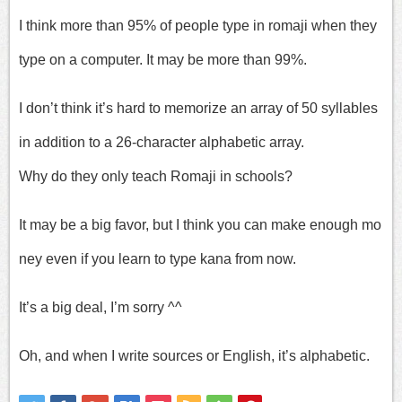
I think more than 95% of people type in romaji when they
type on a computer. It may be more than 99%.
I don’t think it’s hard to memorize an array of 50 syllables
in addition to a 26-character alphabetic array.
Why do they only teach Romaji in schools?
It may be a big favor, but I think you can make enough mo
ney even if you learn to type kana from now.
It’s a big deal, I’m sorry ^^
Oh, and when I write sources or English, it’s alphabetic.