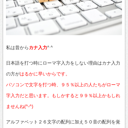
私は昔から
カナ入力
^ ^
日本語を打つ時にローマ字入力をしない理由はカナ入力
の方が
はるかに早いからです。
パソコンで文字を打つ時、９５％以上の人たちがローマ
字入力だと思います。もしかすると９９％以上かもしれ
ませんね(^-^)
アルファベット２６文字の配列に加え５０音の配列を覚