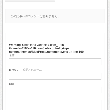
この記事へのコメントはありません。
Warning
: Undefined variable $user_ID in
/home/ks110/ks110.com/public_html/ty/wp-
content/themes/BlogPress/comments.php
on line
160
名前
E-MAIL
- 公開されません -
URL