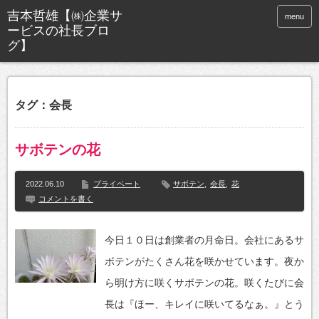
menu
タグ：会長
サボテンの花
2022.06.10
プライベート
サボテン
,
会長
,
花
コメントを書く
今日１０日は創業者の月命日。会社にあるサ
ボテンがたくさん花を咲かせています。夜か
ら明け方に咲くサボテンの花。咲くたびに会
長は『ほー、キレイに咲いてるなぁ。』とう