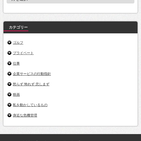
ー
カ
イ
ブ
カテゴリー
ゴルフ
プライベート
仕事
企業サービスの行動指針
怒らず 怖れず 悲しまず
映画
私を動かしているもの
身近な危機管理