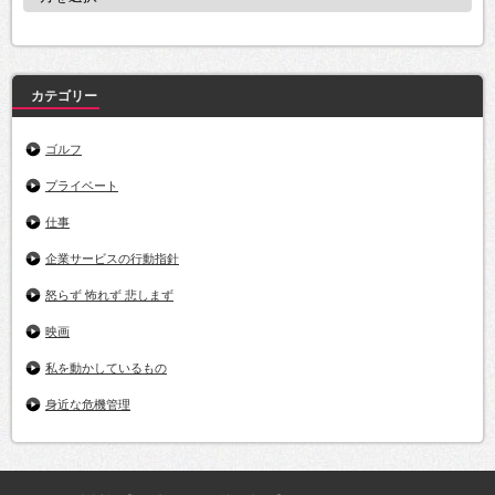
ー
カ
イ
ブ
カテゴリー
ゴルフ
プライベート
仕事
企業サービスの行動指針
怒らず 怖れず 悲しまず
映画
私を動かしているもの
身近な危機管理