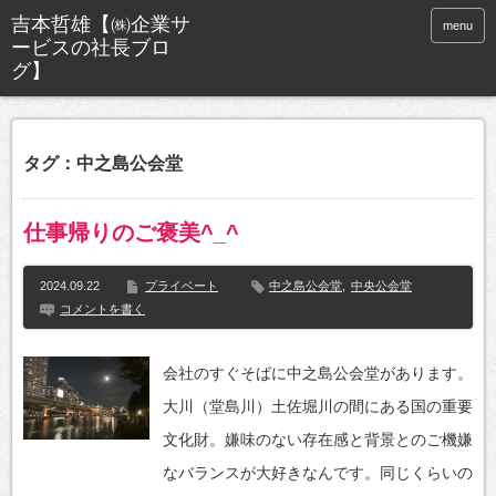
menu
タグ：中之島公会堂
仕事帰りのご褒美^_^
2024.09.22
プライベート
中之島公会堂
,
中央公会堂
コメントを書く
会社のすぐそばに中之島公会堂があります。
大川（堂島川）土佐堀川の間にある国の重要
文化財。嫌味のない存在感と背景とのご機嫌
なバランスが大好きなんです。同じくらいの