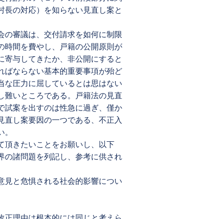
村長の対応）を知らない見直し案と
会の審議は、交付請求を如何に制限
の時間を費やし、戸籍の公開原則が
に寄与してきたか、非公開にすると
ればならない基本的重要事項が殆ど
当な圧力に屈しているとは思はない
し難いところである。戸籍法の見直
で試案を出すのは性急に過ぎ、僅か
見直し案要因の一つである、不正入
い。
て頂きたいことをお願いし、以下
界の諸問題を列記し、参考に供され
意見と危惧される社会的影響につい
改正理由は根本的には同じと考えら