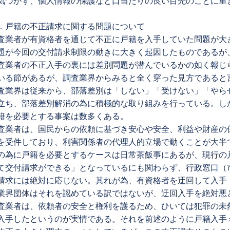
気づかず、個人情報の保護など口当たりの良い目先のことに重
。
．戸籍の不正請求に関する問題について
査業者が有資格者を通じて不正に戸籍を入手していた問題が大
題が今回の交付請求制限の動きに大きく起因したものであるが
査業者の不正入手の裏には差別問題が潜んでいるかの如く報じ
いる節があるが、調査業界からみると全く穿った見方であると
査業界は従来から、部落差別は「しない」「受けない」「やら
立ち、部落差別解消の為に積極的な取り組みを行っている。し
籍を必要とする事案は数多くある。
査業者は、国民からの依頼に基づき安心や安全、利益や財産の
を受件しており、利害関係者の代理人的立場で動くことが大半
の為に戸籍を必要とするケースは日常茶飯事にあるが、現行の
て交付請求ができる」となっているにも関わらず、行政窓口（
請求には絶対に応じない。其れが為、有資格者を迂回して入手
業界団体はそれを認めている訳ではないが、迂回入手を絶対悪
査業者は、依頼者の安全と権利を護るため、ひいては犯罪の未
入手したというのが実情である。それを前述のように戸籍入手