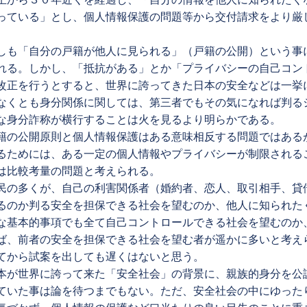
っている」とし、個人情報保護の問題等から交付請求をより厳
。
しも「自分の戸籍が他人に見られる」（戸籍の公開）という事
れる。しかし、「抵抗がある」とか「プライバシーの自己コン
改正を行うとすると、世界に誇ってきた日本の安全などは一挙
なくとも身分関係に関しては、第三者でもその気になれば判る
な身分詐称が横行することは火を見るより明らかである。
籍の公開原則と個人情報保護はある意味相反する問題ではある
るためには、ある一定の個人情報やプライバシーが制限される
は比較考量の問題と考えられる。
民の多くが、自己の利害関係者（婚約者、恋人、取引相手、貸
るのか判る安全を担保できる社会を望むのか、他人に知られた
な基本的事項でも全て自己コントロールできる社会を望むのか
ば、前者の安全を担保できる社会を望む者が遥かに多いと考え
てから試案を出しても遅くはないと思う。
本が世界に誇って来た「安全社会」の背景に、親族的身分を公
ていた事は論を待つまでもない。ただ、安全社会の中にゆった