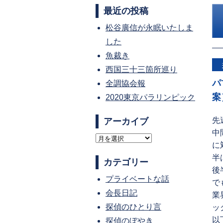
最近の投稿
松谷廣信が永眠いたしま
した
魚裁き
西国三十三箇所巡り
パ
全調協会報
案
2020東京パラリンピック
先
アーカイブ
中
ア
に
ー
半
カテゴリー
カ
後
プライベートな話
イ
で
会長日記
ブ
業
探偵のひとり言
ッ
以
探偵のぼやき