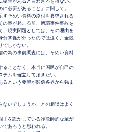
に疑問があると言わざるを得ない。
めに必要があること」に関して。
示すそめい資料の添付を要求される
その事が起こる前、所謂事件事故を
て、現実問題としては、その理由を
身分関係が分ったのでは遅く、金銭
りでしかない。
信の為の事前調査には、そめい資料
することなく、本当に国民が自己の
ステムを確立して頂きたい。
あるという要望が関係各界から強ま
らないでしょうか、との相談はよく
。
相手を誑かしている詐欺師的な輩が
いであろうと思われる。