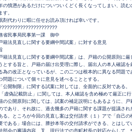
年の憤懣があるだけについついくどく長くなってしまい、読む
ます。
眠剤代わりに暇に任せお読み頂ければ幸いです。
??????????????????????
務省民事局民事第一課 御中
戸籍法見直しに関する要綱中間試案」に対する意見
旨
戸籍法見直しに関する要綱中間試案」は、戸籍の公開原則に厳
うとする旨と、戸籍の届け出受理に際し、届出人の本人確認を
る為の改正となっているが、この二つは根本的に異なる問題で
つ問題について個々に意見を述べることとする。
「公開制限」に関する試案に対しては、全面的に反対である。
 「虚偽記載防止」に関しては、本人確認を含め極めて厳正に
籍の公開原則に関しては、試案の補足説明にもあるように、戸
のであり、それ故に、過去幾多の戸籍に関する課題が提議され
ある。ところが今回の見直し案は交付請求（１）アで「自己の
要である」場合には、謄抄本等の交付請求ができる、とはして
法部会の審議内容、叉、現行法での市町村長の対応からして、