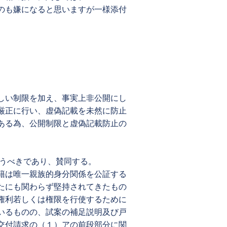
のも嫌になると思いますが一様添付
しい制限を加え、事実上非公開にし
厳正に行い、虚偽記載を未然に防止
ある為、公開制限と虚偽記載防止の
行うべきであり、賛同する。
籍は唯一親族的身分関係を公証する
たにも関わらず堅持されてきたもの
権利若しくは権限を行使するために
いるものの、試案の補足説明及び戸
交付請求の（１）アの前段部分に関