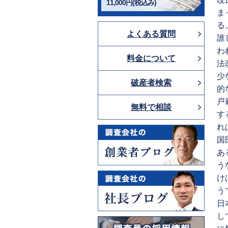
11,000円(税込み)
ま
る
よくある質問
誰
わ
料金について
法
少
破産者検索
的
戸
無料で相談
す
れ
国
あ
う
け
う
日
し