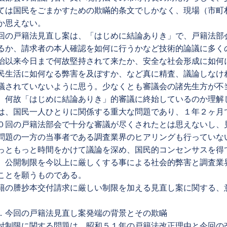
ては国民をごまかすための欺瞞的条文でしかなく、現場（市町
か思えない。
回の戸籍法見直し案は、「はじめに結論ありき」で、戸籍法部
るか、請求者の本人確認を如何に行うかなど技術的論議に多く
治以来今日まで何故堅持されて来たか、安全な社会形成に如何
民生活に如何なる弊害を及ぼすか、など真に精査、議論しなけ
議されていないように思う。少なくとも審議会の諸先生方が不
、何故「はじめに結論ありき」的審議に終始しているのか理解
は、国民一人ひとりに関係する重大な問題であり、１年２ヶ月
０回の戸籍法部会で十分な審議が尽くされたとは思えないし、
問題の一方の当事者である調査業界のヒアリングも行っていな
っともっと時間をかけて議論を深め、国民的コンセンサスを得
、公開制限を今以上に厳しくする事による社会的弊害と調査業
ことを願うものである。
籍の謄抄本交付請求に厳しい制限を加える見直し案に関する、
．今回の戸籍法見直し案発端の背景とその欺瞞
付制限に関する問題は、昭和５１年の戸籍法改正理由と今回の