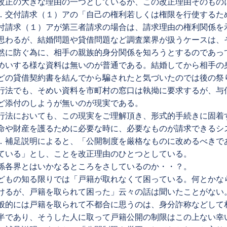
改正の大きな理由の一つとしているが、この改正理由そのもの
．交付請求（１）アの「自己の権利若しくは権限を行使するた
付請求（１）アが第三者請求の場合は、請求理由の権利関係を
思わるが、結婚問題や貸借問題など調査業界が扱うケースは、
然に防ぐ為に、相手の親族的身分関係を知ろうとするのであっ
めいする様な資料は無いのが普通である。結婚してから相手の
どの貸借契約書を結んでから騙されたと気づいたのでは後の祭
行法でも、そめい資料を市町村の窓口は執拗に要求するが、与
ど添付のしようが無いのが現実である。
行法においても、この現実をご理解頂き、形式的手続きに固着
命や財産を護るために必要な時に、必要なものが請求できるシ
．補足説明によると、「公開制度を厳格なものに改めるべきで
ている」とし、ことを改正理由のひとつとしている。
係各界とはいかなるところをさしているのか・・？。
どもの知る限りでは「戸籍が取れなくて困っている。何とかな
けるが、戸籍を取られて困った」云々の話は聞いたことがない
般的には戸籍を取られて不都合に思うのは、身分詐称などして
半であり、そうした人に取って戸籍公開の制限はこの上ない幸