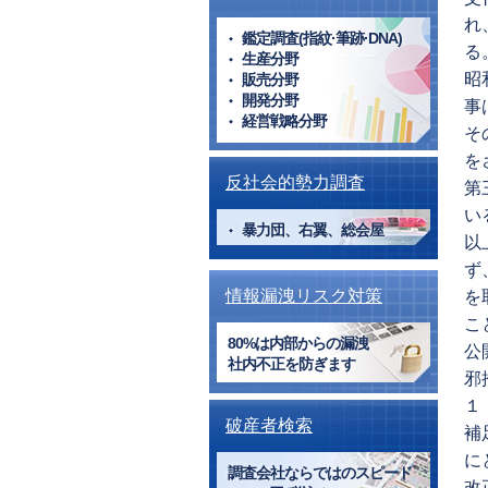
れ
鑑定調査(指紋·筆跡·DNA)
る
生産分野
昭
販売分野
開発分野
事
経営戦略分野
そ
を
反社会的勢力調査
第
い
暴力団、右翼、総会屋
以
ず
情報漏洩リスク対策
を
こ
80%は内部からの漏洩
公
社内不正を防ぎます
邪
１
破産者検索
補
に
調査会社ならではのスピード
改