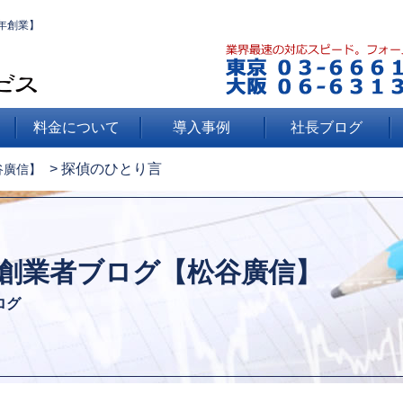
年創業】
料金について
導入事例
社長ブログ
>
探偵のひとり言
谷廣信】
創業者ブログ【松谷廣信】
ログ