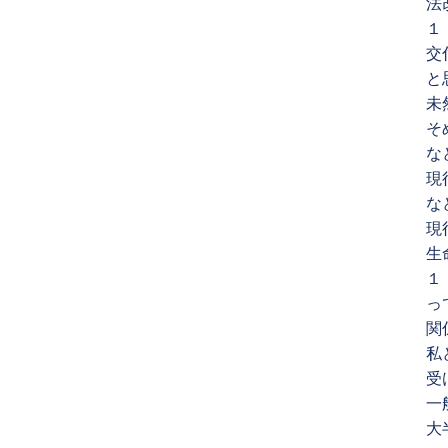
法
１
交
と
未
そ
な
現
な
現
生
１
っ
関
私
受
一
大