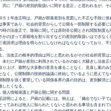
、共に「戸籍の差別的取扱いに関する是正」と思われるが、そ
。
和５１年改正時は、戸籍が部落差別を意図した不正な手段に使
は事実であり、社会的背景からして公開を一部制限する必要に
の時の法改正で、除籍に関しては原則非公開とされ閲覧制度も
さかのぼって原籍地を割り出すなどの差別的取扱いはできなく
三者請求は理由を明らかにしなければならなくなっており、不
る。
上、法改正の根本的理由は同じと思われるがその社会的背景は
、未だに戸籍が差別に利用されているかの如く大騒ぎし法改正
取り上げ、寡黙な大多数の意見を慮ることなく、見直し案のみ
となく、公開制限の技術的論議に終始しているように思えてな
開制限を強く要望している関係各界の真の目的は、差別解消と
推したくなる。
．個人情報保護と戸籍公開に関する問題
足説明によると、戸籍の記載には、例えば、「嫡出でない子で
とってみれば他人に知られたくないと思われる事項も含まれて
正から３０年近くを経過し、「自分の情報を他人に知られたく