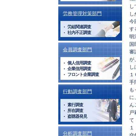
し
労務管理対策部門
し
今
労組関連調査
す
社内不正調査
明
国
会員調査部門
審
が
個人信用調査
し
企業信用調査
フロント企業調査
１
手
も
行動調査部門
に
素行調査
ん
所在調査
戸
盗聴器発見
て
１
分析調査部門
交