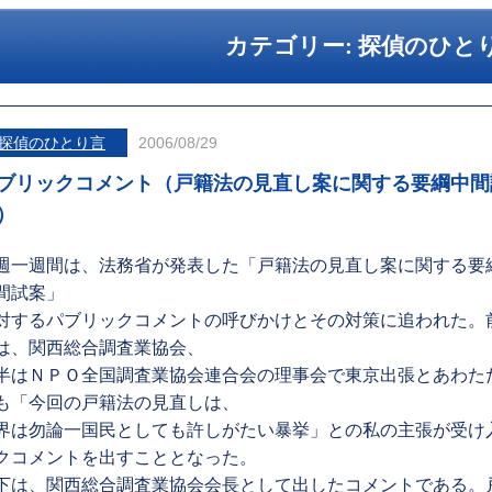
カテゴリー:
探偵のひと
探偵のひとり言
2006/08/29
ブリックコメント（戸籍法の見直し案に関する要綱中間
）
週一週間は、法務省が発表した「戸籍法の見直し案に関する要
間試案」
対するパブリックコメントの呼びかけとその対策に追われた。
は、関西総合調査業協会、
半はＮＰＯ全国調査業協会連合会の理事会で東京出張とあわた
も「今回の戸籍法の見直しは、
界は勿論一国民としても許しがたい暴挙」との私の主張が受け
クコメントを出すこととなった。
下は、関西総合調査業協会会長として出したコメントである。