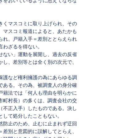
きをおいているように思えてならな
きくマスコミに取り上げられ、その
、マスコミ報道によると、あたかも
られ、戸籍入手＝差別ととらえられ
言わざるを得ない。
せない」運動を展開し、過去の反省
かし、差別等とは全く別の次元で、
保護など権利擁護の為にあらゆる調
である。その為、被調査人の身分確
戸籍法では「何人も理由を明らかに
市町村長）の多くは、調査会社の交
（不正入手）したものである。決し
として処分したこともない。
然防止のため、止むに止まれず迂回
＝差別と意図的に誤解してとらえ、