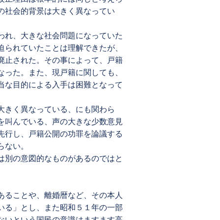
の社会的背景は大きく異なってい
われ、大きな社会問題になっていた
迫られていたことは理解できたが、
廃止された。その事によって、戸籍
なった。また、現戸籍に関しても、
当な目的による入手は困難となって
大きく異なっている、にも関わら
を叫んでいる、声の大きな少数意見
先行し、戸籍公開の功罪を論議する
らない。
は別の意図的なものがあるのではと
あることや、離婚暦など、その本人
いる」とし、また昭和５１年の一部
ないという国民の意識はますます高