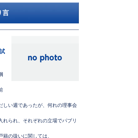
り言
試
綱
前
だしい週であったが、何れの理事会
入れられ、それぞれの立場でパブリ
戸籍の扱いに関しては、