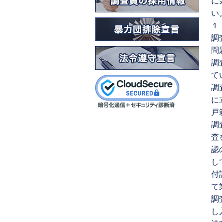
に
い
１
調
問
調
て
調
に
戸
調
査
認
し
付
て
調
し