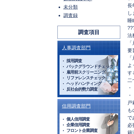
長
未分類
し
調査録
睡
??
調査項目
法
「
人事調査部門
要
「
採用調査
よ
バックグラウンドチェック
雇用前スクリーニング
す
リファレンスチェック
二
ヘッドハンティング
・
反社会的勢力調査
・
戸
信用調査部門
も
で
個人信用調査
企業信用調査
必
フロント企業調査
籍