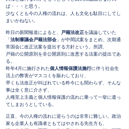
ば・・・と思う。
少なくとも今の人権の流れは、人も文化も駄目にしてし
まいかねない。
昨日の新聞報道によると、
戸籍法改正
を議論していた
「
法制審議会戸籍法部会
」が中間試案をまとめ、次期通
常国会に改正法案を提出する方針という。所謂、
戸籍の公開原則を非公開原則に改悪する法案の提出であ
る。
昨年4月に施行された
個人情報保護法施行
に伴う社会生
活上の弊害がマスコミを賑わしており、
早くも法改正が叫ばれている昨今にも関わらず、そんな
事は全く意に介さず、
人権至上主義と個人情報保護の流れに乗って一挙に遣っ
てしまおうとしている。
正直、今の人権の流れに逆らうのは非常に難しい。政治
家も企業人も有識者ともてはやされる先生方も、