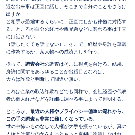
近な出来事は正直に話し、そこまで自分のことをさらけ
出すか・・
と相手が恐縮するくらいに、正直にしかも律儀に対応す
る。ところが自分の経歴や親兄弟などに関わる事は正直
には話さない
（話したくても話せない）。そこで、経歴や身許を華麗
に作為するか、某人物への成済ましを行う。
従って、
調査会社
の調査はそこに視点を向ける。結果、
身許に関するあらゆることが出鱈目となれば、
大方は詐欺と判断して間違い無い。
これは企業の取込詐欺などでも同様で、会社経歴や代表
者の個人経歴などを詳細に調べる事によって判明する。
ところが、
最近の人権やプライバシー偏重の流れから、
この手の調査も非常に難しくなっている
。
世の中怖いものなしで人権が大手を振っているが、真の
人権とは何なのかをもっともっと真剣に論議しなけれ