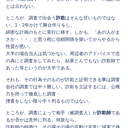
とは云わない。
ところが、調査で出会う
詐欺
はそんな甘いものではな
い。1・2年かけて舞台作りをし、
綿密な計画のもとに実行に移す。しかも、「あの人がま
さか・・・」と思う程に信頼関係を築いてからやるから
性質が悪い。
大半の場合当人は気づかない。周辺者のアドバイスで念
の為にと調査をしてみたら、結果とんでもない詐欺師で
あった等というのが大半である。
それも、その行為そのものが詐欺と証明できる事は調査
会社の調査では中々難しい。詐欺を立証するには、公権
力を持って徹底した調査・
捜査をしない限り中々判るものではない。
ところが、調査によって相手（被調査人）が
詐欺師
であ
るか否かは意外に判る。何故なら、
詐欺師の特徴は、その場その場の言動は非常に誠実で身