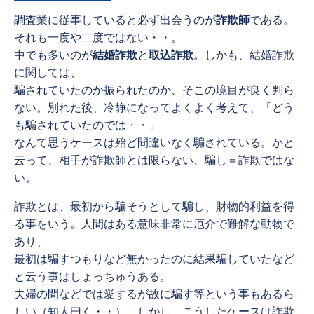
調査業に従事していると必ず出会うのが
詐欺師
である。
それも一度や二度ではない・・。
中でも多いのが
結婚詐欺
と
取込詐欺
。しかも、結婚詐欺
に関しては、
騙されていたのか振られたのか、そこの境目が良く判ら
ない。別れた後、冷静になってよくよく考えて、「どう
も騙されていたのでは・・」
なんて思うケースは殆ど間違いなく騙されている。かと
云って、相手が詐欺師とは限らない、騙し＝詐欺ではな
い。
詐欺とは、最初から騙そうとして騙し、財物的利益を得
る事をいう。人間はある意味非常に厄介で難解な動物で
あり、
最初は騙すつもりなど無かったのに結果騙していたなど
と云う事はしょっちゅうある。
夫婦の間などでは愛するが故に騙す等という事もあるら
しい（知人曰く・・）。しかし、こうしたケースは詐欺