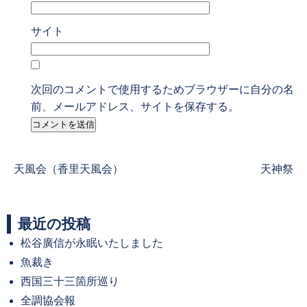
サイト
次回のコメントで使用するためブラウザーに自分の名
前、メールアドレス、サイトを保存する。
Previous
Next
天風会（香里天風会）
天神祭
post:
post:
最近の投稿
松谷廣信が永眠いたしました
魚裁き
西国三十三箇所巡り
全調協会報