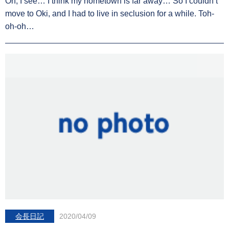
Oh, I see… I think my hometown is far away… So I couldn’t
move to Oki, and I had to live in seclusion for a while. Toh-
oh-oh…
会長日記
2020/04/09