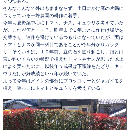
りつつある。
そんなこんなで外出もままならず、土日にかけ庭の片隅に
つくっている一坪農園の耕作に着手。
今年も夏野菜中心にトマト、ナス、キュウリを考えていた
が、これが何と・・？。昨年まで１年ごとに作付け場所を
交替させ、連作を避けているつもりになっていたが、実は
トマトとナスが同一科目であることが今年分かりガック
リ。そういえば、１０年前、庭の石を掘り起こし、畑とは
言い難いくらいの状況で植えたトマトやナスが思った以上
によく実ったのに、以後年々成果は下降線をたどり、キュ
ウリだけが好成績という年が続いていた。
よって今年はメインの部分にブロッコリーとジャガイモを
植え、隅っこにトマトとキュウリを考えている。