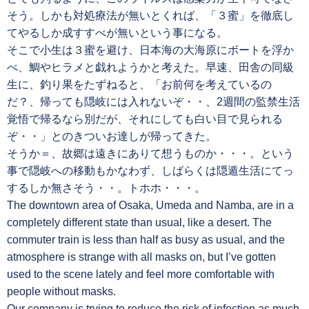
そう。しかも対処療法が無いとくれば、「３蜜」を徹底し
てやるしか成すすべが無いという事になる。
そこで小生は３蜜を避け、日本海の大海原にボートを浮か
べ、鯛やヒラメと戯れようかと考えた。早速、田舎の同級
生に、釣り果をたずねると、「お前何を考えているの
だ？、帰っても隠岐には入れないぞ・・、2週間の監禁生活
覚悟で帰るなら別だが、それにしても白い目で見られる
ぞ・・」とのきついお達しが帰ってきた。
そうか＝、故郷は遠きにありて想うものか・・・。という
事で隠岐への移動もかなわず、しばらくは隠遁生活にてっ
するしか無さそう・・。トホホ・・・。
The downtown area of Osaka, Umeda and Namba, are in a
completely different state than usual, like a desert. The
commuter train is less than half as busy as usual, and the
atmosphere is strange with all masks on, but I’ve gotten
used to the scene lately and feel more comfortable with
people without masks.
Our company is trying to reduce the risk of infection as much