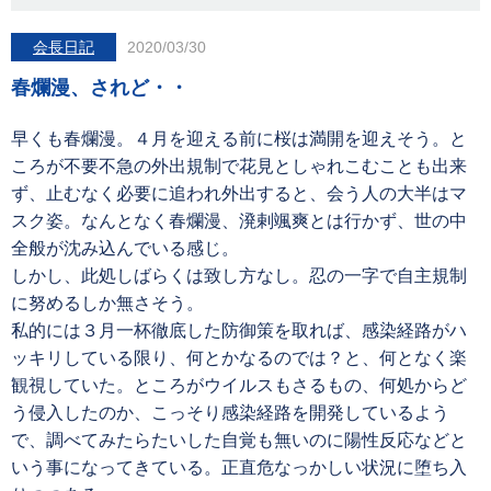
会長日記
2020/03/30
春爛漫、されど・・
早くも春爛漫。４月を迎える前に桜は満開を迎えそう。と
ころが不要不急の外出規制で花見としゃれこむことも出来
ず、止むなく必要に追われ外出すると、会う人の大半はマ
スク姿。なんとなく春爛漫、溌剌颯爽とは行かず、世の中
全般が沈み込んでいる感じ。
しかし、此処しばらくは致し方なし。忍の一字で自主規制
に努めるしか無さそう。
私的には３月一杯徹底した防御策を取れば、感染経路がハ
ッキリしている限り、何とかなるのでは？と、何となく楽
観視していた。ところがウイルスもさるもの、何処からど
う侵入したのか、こっそり感染経路を開発しているよう
で、調べてみたらたいした自覚も無いのに陽性反応などと
いう事になってきている。正直危なっかしい状況に堕ち入