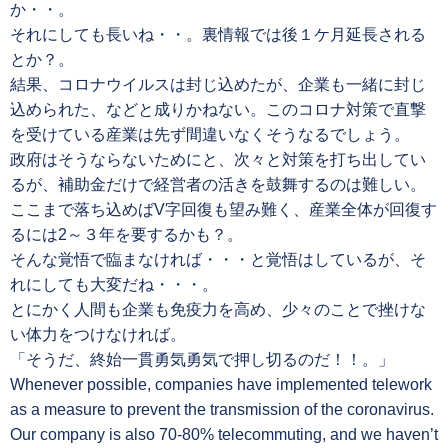
か・・。
それにしても長いね・・。裏情報では後１ケ月延長される
とか？。
結果、コロナウイルスは封じ込めたが、企業も一緒に封じ
込められた、などと成りかねない。このコロナ対策で直撃
を受けている産業は先ず間違いなくそうなるでしょう。
政府はそうならないためにと、次々と対策を打ち出してい
るが、補助金だけで経営者の活きを鼓舞するのは難しい。
ここまで落ち込めばV字回復も望み難く、産業全体が回復す
るには2～３年を要するかも？。
そんな覚悟で臨まなければ・・・と覚悟はしているが、そ
れにしても大変だね・・・。
とにかく人間も企業も免疫力を高め、少々のことで挫けな
い体力をつけなければ。
「そうだ、終始一貫勇気勇気で押し切るのだ！！。」
Whenever possible, companies have implemented telework
as a measure to prevent the transmission of the coronavirus.
Our company is also 70-80% telecommuting, and we haven’t