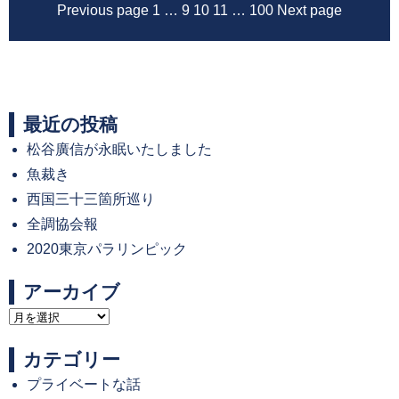
Previous page
1
…
9
10
11
…
100
Next page
最近の投稿
松谷廣信が永眠いたしました
魚裁き
西国三十三箇所巡り
全調協会報
2020東京パラリンピック
アーカイブ
ア
ー
カテゴリー
カ
プライベートな話
イ