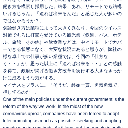
働き方を模索し採用した。結果、あれ、リモートでも結構
いけるじゃん。「遣れば出来るんだ」と感じた人が多いの
ではなかろうか？。
勿論働き方は業種によって大きく異なり、今回のウイルス
対策でもろに打撃を受けている観光業（鉄道、バス、ホテ
ル、旅館、その他）や飲食業などは、中々リモートでカバ
ーできる状態になく、大変な状況にあると思うが、弊社の
様な卓上での仕事が多い業種では、今回の「仕方な
く・・」が、思った以上に「遣れば出来る・・」との感触
を得て、政府が掲げる働き方改革を実行する大きなきっか
けに成るような気がする。
マイナスをプラスに。「そうだ、終始一貫、勇気勇気で、
押し切るのだ」。
One of the main policies under the current government is the
reform of the way we work. In the midst of the new
coronavirus uproar, companies have been forced to adopt
telecommuting as much as possible, seeking and adopting
remote working methods. As it turns out, the remote is pretty