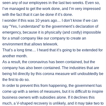
seen any of our employees in the last two weeks. Even so,
I’ve managed to get the work done, and I’m very impressed
with the fact that it can be done if it’s done.
I wonder if this was 10 years ago… I don’t know if we can
say “Yes, I understand” to the government’s declaration of
emergency, because it is physically (and costly) impossible
for a small company like our company to create an
environment that allows telework.
That’s a long time… I heard that it’s going to be extended for
another month.
As a result, the coronavirus has been contained, but the
company has also been contained. The industries that are
being hit directly by this corona measure will undoubtedly be
the first to do so.
In order to prevent this from happening, the government has
come up with a series of measures, but it is difficult to inspire
business owners with subsidies alone. If it declines this
much, a V-shaped recovery is unlikely, and it may take two to