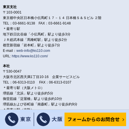
東京支社
〒103-0001
東京都中央区日本橋小伝馬町１７－１４ 日本橋Ｓ＆Ｓビル ２階
TEL：03-6661-9138 FAX：03-6661-9148
＊最寄り駅
地下鉄日比谷線「小伝馬町」駅より徒歩3分
ＪＲ総武本線「馬喰町駅」駅より徒歩2分
都営新宿線「岩本町」駅より徒歩7分
E-mail：
web-info@ks110.com
URL:
https://www.ks110.com/
本社
〒530-0047
大阪市北区西天満1丁目10-16 企業サービスビル
TEL：06-6313-0110 FAX：06-6313-0107
＊最寄り駅（大阪メトロ）
堺筋線「北浜」駅より徒歩約5分
御堂筋線「淀屋橋」駅より徒歩約10分
堺筋線および谷町線「南森町」駅より徒歩約9分
＊最寄り駅（京阪）
「北浜」駅より徒歩約5分
「淀屋橋」駅より徒歩約10分
「なにわ橋」駅より徒歩約5分