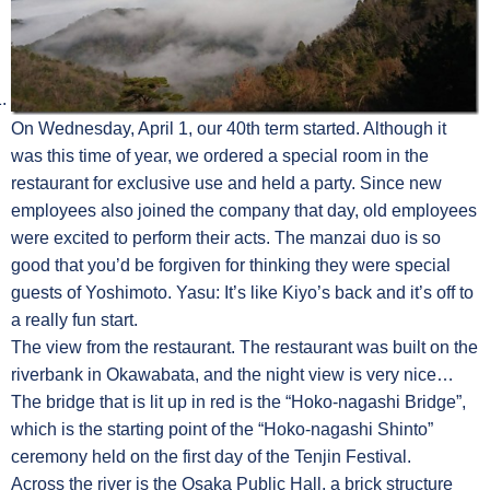
On Wednesday, April 1, our 40th term started. Although it
was this time of year, we ordered a special room in the
restaurant for exclusive use and held a party. Since new
employees also joined the company that day, old employees
were excited to perform their acts. The manzai duo is so
good that you’d be forgiven for thinking they were special
guests of Yoshimoto. Yasu: It’s like Kiyo’s back and it’s off to
a really fun start.
The view from the restaurant. The restaurant was built on the
riverbank in Okawabata, and the night view is very nice…
The bridge that is lit up in red is the “Hoko-nagashi Bridge”,
which is the starting point of the “Hoko-nagashi Shinto”
ceremony held on the first day of the Tenjin Festival.
Across the river is the Osaka Public Hall, a brick structure