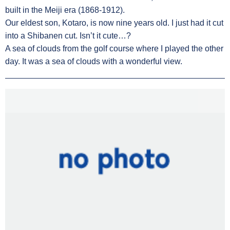
built in the Meiji era (1868-1912).
Our eldest son, Kotaro, is now nine years old. I just had it cut
into a Shibanen cut. Isn’t it cute…?
A sea of clouds from the golf course where I played the other
day. It was a sea of clouds with a wonderful view.