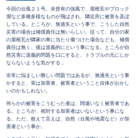
今回の台風２１号。未曾有の強風で、屋根瓦やブロック
塀など多種多様なものが飛ばされ、隣近所に被害を及ぼ
している。ところが、無過失という事で、こうした自然
災害の場合は補償責任は無いらしい。従って、自分の家
の屋根瓦が隣家の車に当たり傷つけた場合なども、補償
責任は無く、後は道義的にという事になる。ところが自
然災害に道義的問題を口にすると、トラブルの元にしか
ならないような気がする 。
非常に悩ましい難しい問題ではあるが、無過失という事
かすると、実は加害者、被害者ということ自体がおかし
いのかもしれない。
何らかの被害をこうむった者は、間違いなく被害者であ
る。ところが、相対する加害者はいないという事にな
る。ただ、敢えて言えば、自然（台風や地震など）が加
害者という事か。