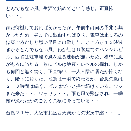
とんでもない風、生涯で始めてという感じ。正直怖
い・・。
家だ待機しておれば良かったが、午前中は何の予兆も無
かったため、昼までに出勤すればＯＫ、電車は止まるの
は昼ごろだしと思い早目に出勤した。ところが１３時過
ぎからとんでもない風。わが社は６階建てのペンシルビ
ル、西隣は駐車場で風を遮る建物が無いため、横壁に風
がもろに当たる。故にビルは地震４レベルの揺れ、しか
も何回と無く続く。正直怖い、一人６階に居たが怖くな
り、階下におりた。地震は一瞬で終わるが、台風の風は
２・３時間は続く。ビルはづっと揺れ続けている。ワッ
また来た・・、ワッワッ・・。雨も風で飛ばされ、一瞬
霧が流れたかのごとく真横に降っている・・。
台風２１号、大阪市北区西天満からの実況中継・・・。