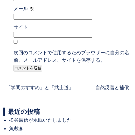
メール
※
サイト
次回のコメントで使用するためブラウザーに自分の名
前、メールアドレス、サイトを保存する。
Previous
Next
「学問のすすめ」と「武士道」
自然災害と補償
post:
post:
最近の投稿
松谷廣信が永眠いたしました
魚裁き