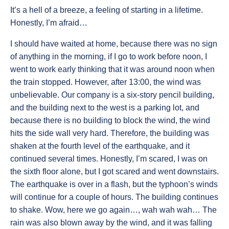
It’s a hell of a breeze, a feeling of starting in a lifetime.
Honestly, I’m afraid…
I should have waited at home, because there was no sign
of anything in the morning, if I go to work before noon, I
went to work early thinking that it was around noon when
the train stopped. However, after 13:00, the wind was
unbelievable. Our company is a six-story pencil building,
and the building next to the west is a parking lot, and
because there is no building to block the wind, the wind
hits the side wall very hard. Therefore, the building was
shaken at the fourth level of the earthquake, and it
continued several times. Honestly, I’m scared, I was on
the sixth floor alone, but I got scared and went downstairs.
The earthquake is over in a flash, but the typhoon’s winds
will continue for a couple of hours. The building continues
to shake. Wow, here we go again…, wah wah wah… The
rain was also blown away by the wind, and it was falling