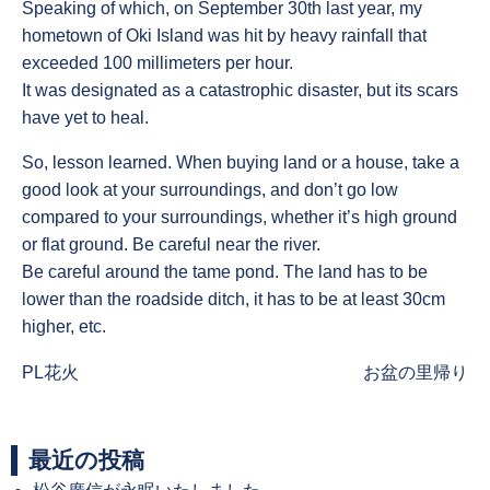
Speaking of which, on September 30th last year, my
hometown of Oki Island was hit by heavy rainfall that
exceeded 100 millimeters per hour.
It was designated as a catastrophic disaster, but its scars
have yet to heal.
So, lesson learned. When buying land or a house, take a
good look at your surroundings, and don’t go low
compared to your surroundings, whether it’s high ground
or flat ground. Be careful near the river.
Be careful around the tame pond. The land has to be
lower than the roadside ditch, it has to be at least 30cm
higher, etc.
Previous
Next
PL花火
お盆の里帰り
post:
post:
最近の投稿