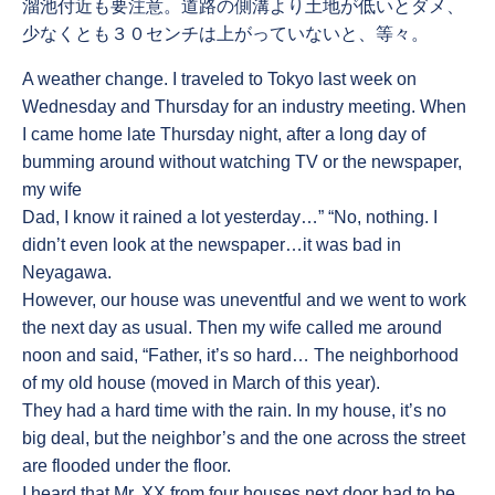
溜池付近も要注意。道路の側溝より土地が低いとダメ、
少なくとも３０センチは上がっていないと、等々。
A weather change. I traveled to Tokyo last week on
Wednesday and Thursday for an industry meeting. When
I came home late Thursday night, after a long day of
bumming around without watching TV or the newspaper,
my wife
Dad, I know it rained a lot yesterday…” “No, nothing. I
didn’t even look at the newspaper…it was bad in
Neyagawa.
However, our house was uneventful and we went to work
the next day as usual. Then my wife called me around
noon and said, “Father, it’s so hard… The neighborhood
of my old house (moved in March of this year).
They had a hard time with the rain. In my house, it’s no
big deal, but the neighbor’s and the one across the street
are flooded under the floor.
I heard that Mr. XX from four houses next door had to be