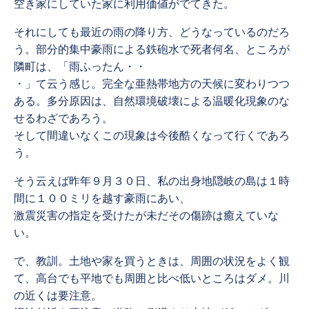
空き家にしていた家に利用価値がでてきた。
それにしても最近の雨の降り方、どうなっているのだろ
う。部分的集中豪雨による鉄砲水で死者何名、ところが
隣町は、「雨ふったん・・
・」て云う感じ。完全な亜熱帯地方の天候に変わりつつ
ある。多分原因は、自然環境破壊による温暖化現象のな
せるわざであろう。
そして間違いなくこの現象は今後酷くなって行くであろ
う。
そう云えば昨年９月３０日、私の出身地隠岐の島は１時
間に１００ミリを越す豪雨にあい、
激震災害の指定を受けたが未だその傷跡は癒えていな
い。
で、教訓。土地や家を買うときは、周囲の状況をよく観
て、高台でも平地でも周囲と比べ低いところはダメ。川
の近くは要注意。