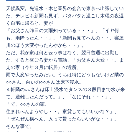
天候異変。先週水・木と業界の会合で東京へ出張してい
た。テレビも新聞も見ず、バタバタと過ごし木曜の夜遅
く自宅に帰ると、妻が
「お父さん昨日の大雨知っている・・・」、「イヤ何
も。雨降ったん・・」、「新聞も見てへんの・・、寝屋
川のほう大変やったんやから・・」。
ただ、我が家は何と云う事はなく、翌日普通に出勤し
た。すると昼ごろ妻から電話、「お父さん大変・・。ま
えの家（今年３月に転居）の近所、
雨で大変やったみたい。うちは特にどうもないけど隣の
○○さん、向いの○○さんは床下浸水。
４軒隣の○○さんは床上浸水でタンスの３段目まで水が来
て、避難したんだって。」、「なにそれ・・・」、
「で、○○さんの家、
住まれへんようやし・・。家貸してもいいかな？」、
「ぜんぜん構へん、入って貰ったらいいがな・・」。
そんな事で、