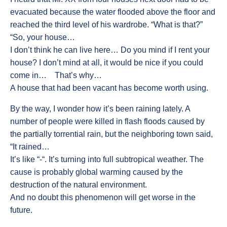
evacuated because the water flooded above the floor and
reached the third level of his wardrobe. “What is that?”
“So, your house…
I don’t think he can live here… Do you mind if I rent your
house? I don’t mind at all, it would be nice if you could
come in… That’s why…
A house that had been vacant has become worth using.
By the way, I wonder how it’s been raining lately. A
number of people were killed in flash floods caused by
the partially torrential rain, but the neighboring town said,
“It rained…
It’s like “-“. It’s turning into full subtropical weather. The
cause is probably global warming caused by the
destruction of the natural environment.
And no doubt this phenomenon will get worse in the
future.