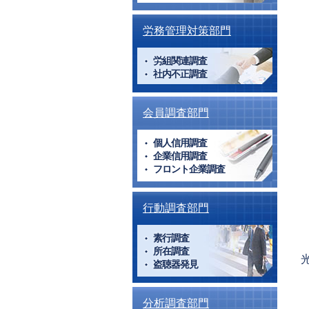
労務管理対策部門
労組関連調査
社内不正調査
会員調査部門
個人信用調査
企業信用調査
フロント企業調査
行動調査部門
素行調査
所在調査
P
盗聴器発見
p
分析調査部門