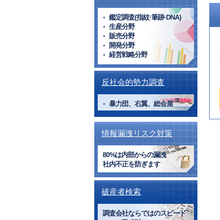
鑑定調査(指紋·筆跡·DNA)
生産分野
販売分野
開発分野
経営戦略分野
反社会的勢力調査
暴力団、右翼、総会屋
情報漏洩リスク対策
80%は内部からの漏洩
社内不正を防ぎます
破産者検索
調査会社ならではのスピード