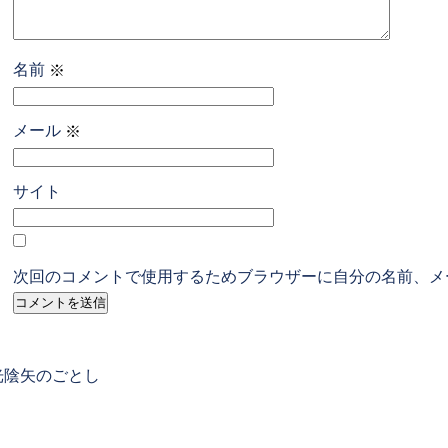
名前
※
メール
※
サイト
次回のコメントで使用するためブラウザーに自分の名前、メ
revious
光陰矢のごとし
ost: