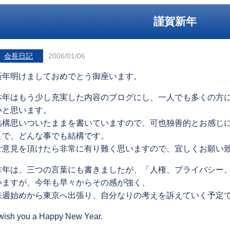
謹賀新年
会長日記
2006/01/06
新年明けましておめでとう御座います。
本年はもう少し充実した内容のブログにし、一人でも多くの方
いと思います。
結構思いついたままを書いていますので、可也独善的とお感じ
こで、どんな事でも結構です。
ご意見を頂けたら非常に有り難く思いますので、宜しくお願い
昨年は、三つの言葉にも書きましたが、「人権、プライバシー
いますが、今年も早々からその感が強く、
来週始めから東京へ出張り、自分なりの考えを訴えていく予定
 wish you a Happy New Year.