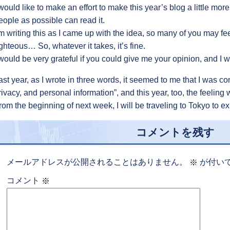
 would like to make an effort to make this year’s blog a little more
eople as possible can read it.
’m writing this as I came up with the idea, so many of you may feel
ighteous… So, whatever it takes, it’s fine.
 would be very grateful if you could give me your opinion, and I w
ast year, as I wrote in three words, it seemed to me that I was 
rivacy, and personal information”, and this year, too, the feeling
rom the beginning of next week, I will be traveling to Tokyo to e
コメントを残す
メールアドレスが公開されることはありません。
が付い
※
コメント
※