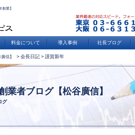
年創業】
料金について
導入事例
社長ブログ
>
会長日記
>
謹賀新年
谷廣信】
創業者ブログ【松谷廣信】
ログ