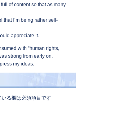
 full of content so that as many
 that I’m being rather self-
ould appreciate it.
consumed with “human rights,
 was strong from early on.
xpress my ideas.
ている欄は必須項目です