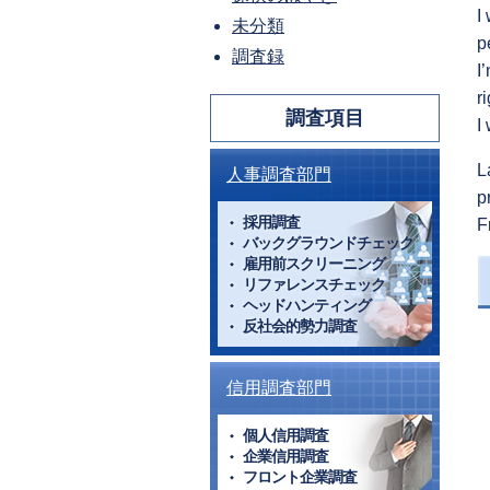
I
未分類
p
調査録
I
r
調査項目
I
L
人事調査部門
p
採用調査
F
バックグラウンドチェック
雇用前スクリーニング
リファレンスチェック
ヘッドハンティング
反社会的勢力調査
信用調査部門
個人信用調査
企業信用調査
フロント企業調査