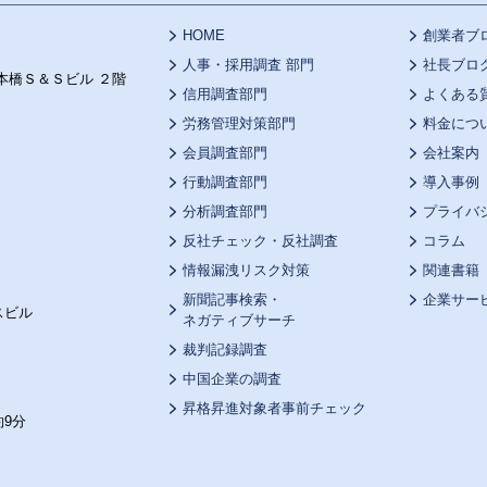
HOME
創業者ブ
人事・採用調査 部門
社長ブロ
本橋Ｓ＆Ｓビル ２階
信用調査部門
よくある
労務管理対策部門
料金につ
会員調査部門
会社案内
行動調査部門
導入事例
分析調査部門
プライバ
反社チェック・反社調査
コラム
情報漏洩リスク対策
関連書籍
新聞記事検索・
企業サー
スビル
ネガティブサーチ
裁判記録調査
中国企業の調査
昇格昇進対象者事前チェック
9分