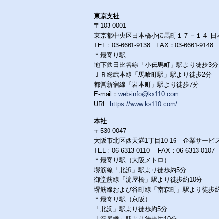
東京支社
〒103-0001
東京都中央区日本橋小伝馬町１７－１４ 日
TEL：03-6661-9138 FAX：03-6661-9148
＊最寄り駅
地下鉄日比谷線「小伝馬町」駅より徒歩3分
ＪＲ総武本線「馬喰町駅」駅より徒歩2分
都営新宿線「岩本町」駅より徒歩7分
E-mail：
web-info@ks110.com
URL:
https://www.ks110.com/
本社
〒530-0047
大阪市北区西天満1丁目10-16 企業サービ
TEL：06-6313-0110 FAX：06-6313-0107
＊最寄り駅（大阪メトロ）
堺筋線「北浜」駅より徒歩約5分
御堂筋線「淀屋橋」駅より徒歩約10分
堺筋線および谷町線「南森町」駅より徒歩約
＊最寄り駅（京阪）
「北浜」駅より徒歩約5分
「淀屋橋」駅より徒歩約10分