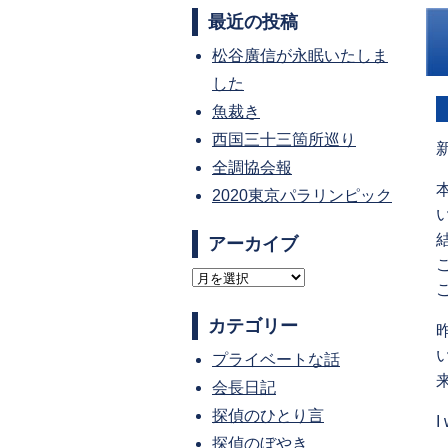
最近の投稿
松谷廣信が永眠いたしま
した
魚裁き
西国三十三箇所巡り
全調協会報
2020東京パラリンピック
アーカイブ
ア
ー
カテゴリー
カ
プライベートな話
イ
会長日記
ブ
探偵のひとり言
I
探偵のぼやき