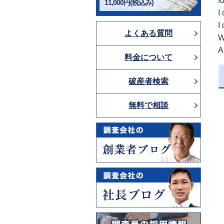
f
11,000円(税込み)
I
I
よくある質問
W
A
料金について
破産者検索
無料で相談