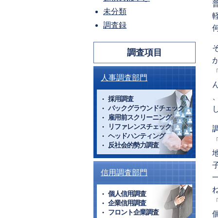
未分類
調査録
調査項目
人事調査部門
採用調査
バックグラウンドチェック
雇用前スクリーニング
リファレンスチェック
ヘッドハンティング
反社会的勢力調査
信用調査部門
個人信用調査
企業信用調査
フロント企業調査