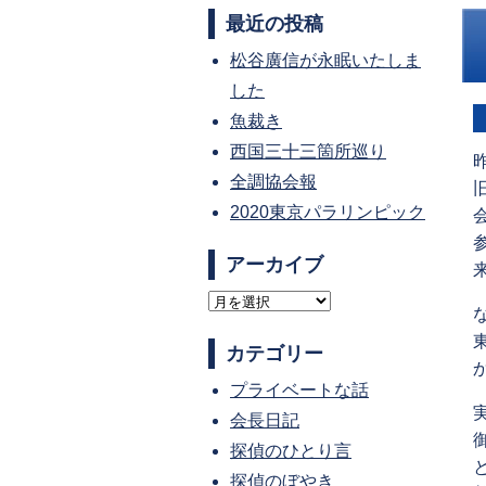
最近の投稿
松谷廣信が永眠いたしま
した
魚裁き
西国三十三箇所巡り
全調協会報
2020東京パラリンピック
アーカイブ
ア
ー
カテゴリー
カ
プライベートな話
イ
会長日記
ブ
探偵のひとり言
探偵のぼやき