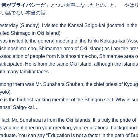
「
何がプライバシーだ
」とつい大声になったとのこと。 やは
笑い話でない本当の話。
esterday (Sunday), I visited the Kansai Saigo-kai (located in th
alled Shimago in Oki Island).
 was invited to the general meeting of the Kinki Kokuga-kai (Ass
ishinoshima-cho, Shimamae area of Oki Island) as I am the pres
Association of people from Nishinoshima-cho, Shimamae area of
articipated. He is from the same Oki Island, although the island
ith many familiar faces.
mong them was Mr. Sunahara Shuben, the chief priest of Kyoug
yoto).
e is the highest-ranking member of the Shingon sect. Why is su
ansai Saigo-kai…
n fact, Mr. Sunahara is from the Oki Islands. It is truly the pride 
s you mentioned in your greeting, your educational background 
raduate. You can say “Education is not a factor in the path of Buddh