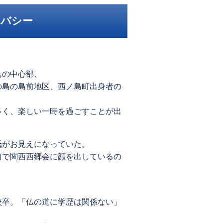
イバシー
島の中心部、
の島の島前地区、西ノ島町出身者の
多く、楽しい一時を過ごすことが出
氏
がお見えになっていた。
何で関西西郷会に顔を出しているの
。
校卒。「仏の道に学歴は関係ない」