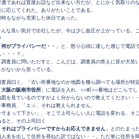
普通であれば直接お話など出来ない方だが、とにかく気取りの
軽に応じてくれた。ありがたいことである。
何時もながら充実した休日であった。
そんな良い気分で出社したが、今は少し血圧が上がっている。
が
「
何がプライバシーだ・・
」と、怒り心頭に達した感じで電話
ん・・・？」
、調査員に問いただすと、こんどは、調査員の答えに皆が大笑
しかないから笑っている。
調査員曰く、「古い所番地なのか地図を幾ら調べても場所が特
「
大阪の阪南市役所
」に電話を入れ、○○町○○番地はどこらでし
地図を見ているのですがよく分からないので教えてください・
子事務員、「エッ、それは教えられません、
一寸まって下さい」、そこで上司らしい人に電話を変わる、そ
ねると、その上司曰く
「
それはプライバシーですからお応えできません
」とのたまっ
個人名を出して住所を尋ねた訳ではない・・。ただ単に住所を