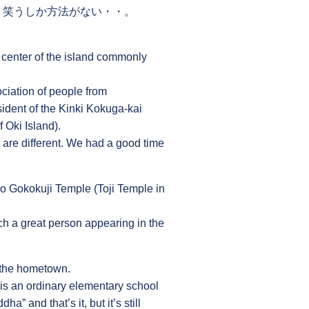
り笑うしか方法がない・・。
e center of the island commonly
ociation of people from
ident of the Kinki Kokuga-kai
 Oki Island).
s are different. We had a good time
o Gokokuji Temple (Toji Temple in
ch a great person appearing in the
of the hometown.
is an ordinary elementary school
a” and that’s it, but it’s still