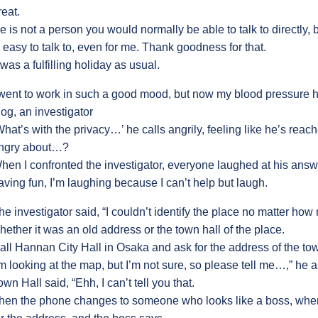
reat.
e is not a person you would normally be able to talk to directly
s easy to talk to, even for me. Thank goodness for that.
t was a fulfilling holiday as usual.
 went to work in such a good mood, but now my blood pressure has 
log, an investigator
What’s with the privacy…’ he calls angrily, feeling like he’s rea
ngry about…?
hen I confronted the investigator, everyone laughed at his answe
aving fun, I’m laughing because I can’t help but laugh.
he investigator said, “I couldn’t identify the place no matter ho
hether it was an old address or the town hall of the place.
all Hannan City Hall in Osaka and ask for the address of the to
’m looking at the map, but I’m not sure, so please tell me…,” he a
own Hall said, “Ehh, I can’t tell you that.
hen the phone changes to someone who looks like a boss, where