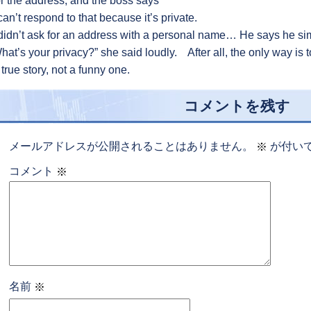
or the address, and the boss says
 can’t respond to that because it’s private.
 didn’t ask for an address with a personal name… He says he sim
hat’s your privacy?” she said loudly. After all, the only way is
 true story, not a funny one.
コメントを残す
メールアドレスが公開されることはありません。
が付い
※
コメント
※
名前
※