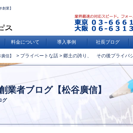
年創業】
料金について
導入事例
社長ブログ
>
プライベートな話
>
郷土の誇り、 その後プライバ
谷廣信】
創業者ブログ【松谷廣信】
ログ