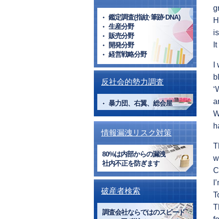
g
鑑定調査(指紋·筆跡·DNA)
H
生産分野
i
販売分野
I
開発分野
経営戦略分野
I
b
反社会的勢力調査
‘
a
暴力団、右翼、総会屋
W
h
情報漏洩リスク対策
T
80%は内部からの漏洩
w
社内不正を防ぎます
C
I
破産者検索
T
T
調査会社ならではのスピード