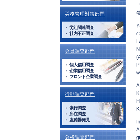
労務管理対策部門
Y
労組関連調査
社内不正調査
c
I
N
会員調査部門
(
個人信用調査
P
企業信用調査
w
フロント企業調査
A
K
行動調査部門
H
素行調査
K
所在調査
盗聴器発見
I
A
分析調査部門
g