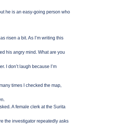
, but he is an easy-going person who
risen a bit. As I’m writing this
ched his angry mind. What are you
r. I don’t laugh because I’m
w many times I checked the map,
wn.
sked. A female clerk at the Surita
 the investigator repeatedly asks