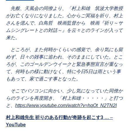
先般、天風会の同僚より、「村上和雄 筑波大学教授
がお亡くなりになりました。心からご冥福を祈り、村上
さんを偲んで、白鳥哲 映画監督から 映画『祈り～サ
ムシングレートとの対話～』を云々とのラインが入って
来た。
ところが、また何時かくらいの感覚で、余り気にも留
めず、日々の雑事に追われ、そのままにしていた。とこ
ろが、このゴールデンウイークと緊急事態宣言が重なっ
て、何時もの様に動けなく、特に今日5日は雨という事
もあって、家で過ごす事となった。
そこでパソコンに向かい、少し気になっていた同僚か
らのラインを再度開き、「村上和雄・・・・・」と打つ
と、
https://www.youtube.com/watch?v=hqOt_N2TN2I
村上和雄先生 祈りのある行動が奇跡を起こす3
… –
YouTube