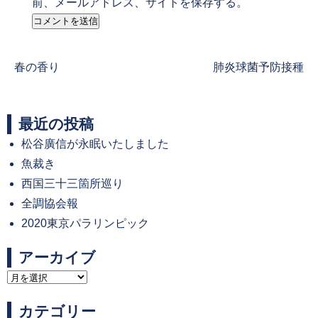
前、メールアドレス、サイトを保存する。
Previous
Next
春の香り
肺炎球菌予防接種
post:
post:
最近の投稿
松谷廣信が永眠いたしました
魚裁き
西国三十三箇所巡り
全調協会報
2020東京パラリンピック
アーカイブ
ア
ー
カテゴリー
カ