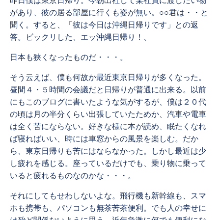
昨日僕は東京日帰り。今朝出社して某社員に渡したい物
があり、彼の居る部屋に行くも姿が無い。○○君は・・と
聞く。すると、「彼は今日は沖縄日帰りです」との返
答。ビックリした、エッ沖縄日帰り！、
日本も狭くなったものだ・・・。
そう云えば、僕も何故か最近東京日帰りが多くなった。
昼間４・５時間の会議だと日帰りが普通に出来る。以前
にもこのブログに書いたような気がするが、僕は２０代
の頃は月の半分くらい出張していたためか、汽車や電車
は全く苦にならない。好きな様に本が読め、眠たくなれ
ば寝ればいい、時には車窓からの風景を楽しむ。だか
ら、東京日帰りも苦にはならなかった。しかし最近は少
し疲れを感じる。座っているだけでも、乗り物に乗って
いると疲れるものなのかな・・・。
それにしてもせわしないよな。飛行機も新幹線も、スマ
ホも携帯も、パソコンも無茶苦茶便利。でも人の幸せに