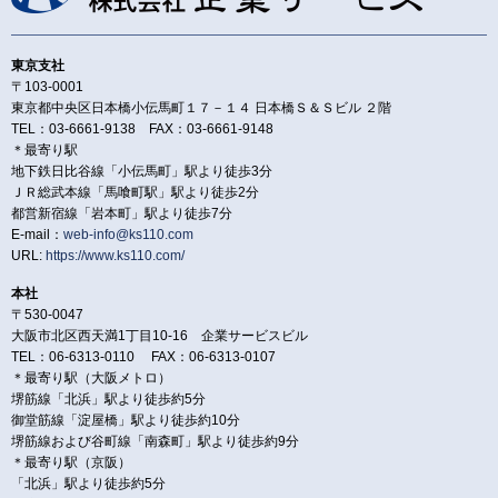
東京支社
〒103-0001
東京都中央区日本橋小伝馬町１７－１４ 日本橋Ｓ＆Ｓビル ２階
TEL：03-6661-9138 FAX：03-6661-9148
＊最寄り駅
地下鉄日比谷線「小伝馬町」駅より徒歩3分
ＪＲ総武本線「馬喰町駅」駅より徒歩2分
都営新宿線「岩本町」駅より徒歩7分
E-mail：
web-info@ks110.com
URL:
https://www.ks110.com/
本社
〒530-0047
大阪市北区西天満1丁目10-16 企業サービスビル
TEL：06-6313-0110 FAX：06-6313-0107
＊最寄り駅（大阪メトロ）
堺筋線「北浜」駅より徒歩約5分
御堂筋線「淀屋橋」駅より徒歩約10分
堺筋線および谷町線「南森町」駅より徒歩約9分
＊最寄り駅（京阪）
「北浜」駅より徒歩約5分