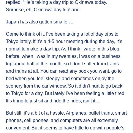
replied, “He’s taking a day trip to Okinawa today.
Surprise, eh, Okinawa day trip! and
Japan has also gotten smaller…
Come to think of it, I’ve been taking a lot of day trips to
Tokyo lately. If it’s a 4-5 hour meeting during the day, it’s
normal to make a day trip. As I think I wrote in this blog
before, when I was in my twenties, I was on a business
trip about half of the month, so I don’t suffer from trains
and trains at all. You can read any book you want, go to
bed when you feel sleepy, and sometimes enjoy the
scenery from the car window. So it didn’t hurt to go back
to Tokyo for a day. But lately I’ve been feeling a little tired.
It’s tiring to just sit and ride the rides, isn’t it…
But still, it’s a bit of a hassle. Airplanes, bullet trains, smart
phones, cell phones, and computers are all extremely
convenient. But it seems to have little to do with people’s