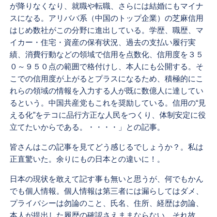
が降りなくなり、就職や転職、さらには結婚にもマイナ
スになる。アリババ系（中国のトップ企業）の芝麻信用
はじめ数社がこの分野に進出している。学歴、職歴、マ
イカー・住宅・資産の保有状況、過去の支払い履行実
績、消費行動などの領域で信用を点数化、信用度を３５
０～９５０点の範囲で格付けし、本人にも公開する。そ
こでの信用度が上がるとプラスになるため、積極的にこ
れらの領域の情報を入力する人が既に数億人に達してい
るという。中国共産党もこれを奨励している。信用の“見
える化”をテコに品行方正な人民をつくり、体制安定に役
立てたいからである。・・・・」との記事。
皆さんはこの記事を見てどう感じるでしょうか？。私は
正直驚いた。余りにもの日本との違いに！。
日本の現状を敢えて記す事も無いと思うが、何でもかん
でも個人情報。個人情報は第三者には漏らしてはダメ、
プライバシーは勿論のこと、氏名、住所、経歴は勿論、
本人が提出した履歴の確認さえままならない。それ故、