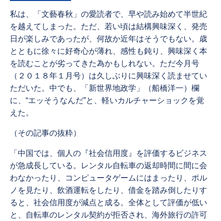
私は、「文藝春秋」の愛読者で、早や読み始めて半世紀
を越えてしまった。ただ、若い頃は結構興味深く、発売
日が楽しみであったが、何故か近年はそうでもない。歳
とともに徐々に好奇心が薄れ、感性も鈍り、興味深く本
を読むことが劣ってきた為かもしれない。ただ今月号
（２０１８年１月号）は久しぶりに興味深く読ませてい
ただいた。中でも、「新世界地政学」（船橋洋一）欄
に、“エッそうなんだ”と、軽いカルチャーショックを覚
えた。
（その記事の抜粋）
「中国では、個人の『社会信用度』を評価するビジネス
が急成長している。レンタル自転車の返却時間に間に会
わなかったり、コンピュータゲームにはまったり、ポル
ノを見たり、飲酒運転をしたり、借金を踏み倒したりす
ると、社会信用度が減点と成る。全体として評価が低い
と、自転車のレンタル契約が拒否され、海外旅行の許可