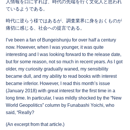
人情報を口にすれば、時代の先端を行く文化人と思われ
ているようである。
時代に逆らう様ではあるが、調査業界に身をおくものが
痛切に感じる、社会への提言である。
I’ve been a fan of Bungeishunju for over half a century
now. However, when I was younger, it was quite
interesting and I was looking forward to the release date,
but for some reason, not so much in recent years. As I got
older, my curiosity gradually waned, my sensibility
became dull, and my ability to read books with interest
became inferior. However, I read this month’s issue
(January 2018) with great interest for the first time in a
long time. In particular, I was mildly shocked by the “New
World Geopolitics” column by Funabashi Yoichi, who
said, “Really?
(An excerpt from that article.)