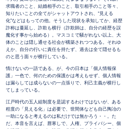
求職者のこと、結婚相手のこと、取引相手のこと等々、
知りたいことの全てがシャットアウトされ、“見える
化”などはもっての他。そうした現状を承知してか、経歴
詐称は蔓延し、詐欺も横行（詐欺師は、自分の経歴を誤
魔化す事から始める）。マスコミで騒がれない以上、大
体のことは隠し通せる社会が構築されつつある。それゆ
えか、自分の行いに責任を持たず、過去は全て隠せるも
のと思う面々が横行している。
情けないの一語である、が、今の日本は「個人情報保
護」一色で、何のための保護かは考えもせず、個人情報
は漏らしては成らないの一点張りで、利己主義が横行し
てしまっている。
江戸時代の五人組制度を是認するわけではないが、ある
程度の「見える化」は必要で、世間体なども自己陶冶の
一助になると考えるのは私だけでは無かろう・・。た
だ、本音を言えば、唇寒しで、人権、プライバシー、個