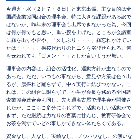
今週火・水（２月７・８日）と東京出張。主な目的は全
国調査業協同組合の理事会。特に大きな課題がある訳で
はないが、昨年末の理事会も出席できなかった為、今回
は何が何でもと思い、重い腰を上げた。ところが会議室
に顔を出すや否や、「久しぶり・・・、顔忘れかけてい
たは・・・」、挨拶代わりのヒニクを浴びせられる。何
を云われても「ゴメン・・」としか言いようが無い。
理事会の内容は、組合の活性化、運動方針が主なもので
あった。ただ、いつもの事ながら、意見や方策は色々出
るが、旗振れど踊らずで、中々実行に結びつかない。こ
れは、この組合に限らずで、小生が会長を務める全国調
査業協会連合会も同じ。先々週名古屋で理事会が開催さ
れたが、ここもご多分にもれずで、活動らしい活動がで
きず、ただ継続は力なりの言葉に甘んじ、教育研修会で
お茶を濁すていどの事しかできない体たらくである。
資金なし、人なし、実績なし、.ノウハウなし、の無いな