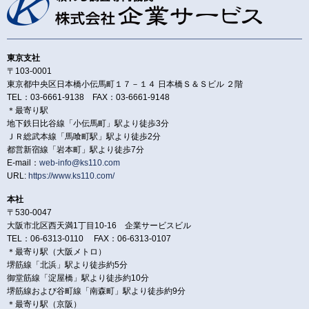
東京支社
〒103-0001
東京都中央区日本橋小伝馬町１７－１４ 日本橋Ｓ＆Ｓビル ２階
TEL：03-6661-9138 FAX：03-6661-9148
＊最寄り駅
地下鉄日比谷線「小伝馬町」駅より徒歩3分
ＪＲ総武本線「馬喰町駅」駅より徒歩2分
都営新宿線「岩本町」駅より徒歩7分
E-mail：
web-info@ks110.com
URL:
https://www.ks110.com/
本社
〒530-0047
大阪市北区西天満1丁目10-16 企業サービスビル
TEL：06-6313-0110 FAX：06-6313-0107
＊最寄り駅（大阪メトロ）
堺筋線「北浜」駅より徒歩約5分
御堂筋線「淀屋橋」駅より徒歩約10分
堺筋線および谷町線「南森町」駅より徒歩約9分
＊最寄り駅（京阪）