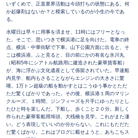
いずくめで、正直業界活動は今頭打ちの状態にある。何
か起爆剤はないか？と模索しているのが小生の今であ
る。
水曜日は早々に用事を済ませ、11時にはフリーとなっ
た。そこで、思いつきで横浜港に足を向けた。電車の終
点、横浜・中華街駅で下車。山下公園方面に出ると、そ
こは横浜港。ふと見ると、目の前にかの有名な氷川丸
（昭和5年にシアトル航路用に建造された豪華貨客船）
が、海に浮かぶ文化遺産として係留されていた。早速船
内見学、船内もさることながらエンジンの大きさに驚
嘆。1万トン超級の船を動かすとはこうゆう事かとただ
ただ驚くばかりであった。その後、横浜港１周のマリン
クルーズ、１時間、ジンフィーズを片手にゆったりとし
たひと時を楽しんだ。下船し、歩くこと２０分。新しく
作られた豪華客船用埠頭、大桟橋を見学。これがまた凄
い。どう表現していいのか分からない。これにもただた
だ驚くばかり。これはブログに載せようと、あちこちス