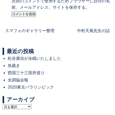
次回のコメントで使用するためブラウザーに自分の名
前、メールアドレス、サイトを保存する。
Previous
Next
スマフォのギャラリー整理
中村天風先生の話
post:
post:
最近の投稿
松谷廣信が永眠いたしました
魚裁き
西国三十三箇所巡り
全調協会報
2020東京パラリンピック
アーカイブ
ア
ー