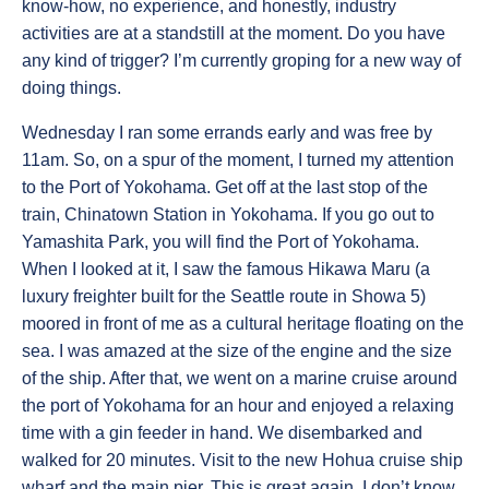
know-how, no experience, and honestly, industry
activities are at a standstill at the moment. Do you have
any kind of trigger? I’m currently groping for a new way of
doing things.
Wednesday I ran some errands early and was free by
11am. So, on a spur of the moment, I turned my attention
to the Port of Yokohama. Get off at the last stop of the
train, Chinatown Station in Yokohama. If you go out to
Yamashita Park, you will find the Port of Yokohama.
When I looked at it, I saw the famous Hikawa Maru (a
luxury freighter built for the Seattle route in Showa 5)
moored in front of me as a cultural heritage floating on the
sea. I was amazed at the size of the engine and the size
of the ship. After that, we went on a marine cruise around
the port of Yokohama for an hour and enjoyed a relaxing
time with a gin feeder in hand. We disembarked and
walked for 20 minutes. Visit to the new Hohua cruise ship
wharf and the main pier. This is great again. I don’t know