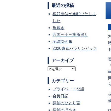
最近の投稿
松谷廣信が永眠いたしま
した
魚裁き
西国三十三箇所巡り
全調協会報
2020東京パラリンピック
アーカイブ
ア
ー
カテゴリー
カ
プライベートな話
イ
会長日記
ブ
探偵のひとり言
探偵のぼやき
O