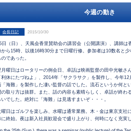
今週の動き
会長日記
2015/10/30
25日（日）、天風会香里賛助会の講習会（公開講演）、講師は
時から15時、以後16時30分まで日曜行修。参加者は10数名と
ものであった。
翌月曜日はロータリーの例会日、卓話は映画監督の田中光敏さん
「利休にたづねよ」、2014年「サクラサク」を製作し、今年1
画「海難」を製作した凄い監督の話でした。流石というか何と
間の取り方は抜群。また、話の内容も素晴らしく、卓話が終わ
らいでした。絶対に「海難」は見逃すまいぞ・・・。
火曜日はゴルフを楽しみ、水曜は通常業務。木・金は東京支社
修に終始。夜は新入社員歓迎会で盛り上がり、何時になく充実
n the 25th (Sun.), there was a seminar (public lecture) of the T