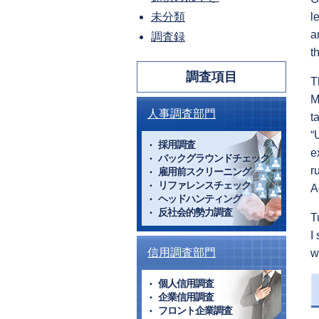
未分類
l
a
調査録
t
調査項目
T
M
人事調査部門
t
“
採用調査
e
バックグラウンドチェック
r
雇用前スクリーニング
リファレンスチェック
A
ヘッドハンティング
反社会的勢力調査
T
I
信用調査部門
w
個人信用調査
企業信用調査
フロント企業調査