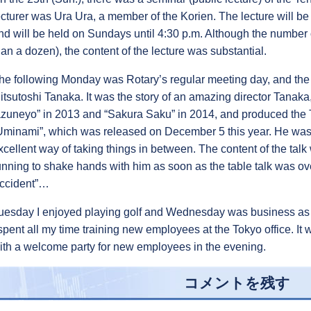
ecturer was Ura Ura, a member of the Korien. The lecture will be 
nd will be held on Sundays until 4:30 p.m. Although the number 
han a dozen), the content of the lecture was substantial.
he following Monday was Rotary’s regular meeting day, and the s
itsutoshi Tanaka. It was the story of an amazing director Tanak
azuneyo” in 2013 and “Sakura Saku” in 2014, and produced the
Uminami”, which was released on December 5 this year. He was 
xcellent way of taking things in between. The content of the ta
unning to shake hands with him as soon as the table talk was ov
ccident”…
uesday I enjoyed playing golf and Wednesday was business as 
 spent all my time training new employees at the Tokyo office. I
ith a welcome party for new employees in the evening.
コメントを残す