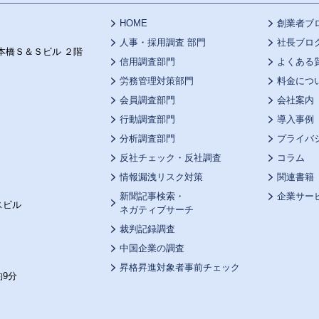
HOME
創業者ブ
人事・採用調査 部門
社長ブロ
本橋Ｓ＆Ｓビル ２階
信用調査部門
よくある
労務管理対策部門
料金につ
会員調査部門
会社案内
行動調査部門
導入事例
分析調査部門
プライバ
反社チェック・反社調査
コラム
情報漏洩リスク対策
関連書籍
新聞記事検索・
企業サー
スビル
ネガティブサーチ
裁判記録調査
中国企業の調査
昇格昇進対象者事前チェック
9分