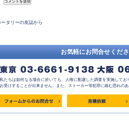
revious
ロータリーの友誌から
ost:
お気軽にお問合せくだ
私たちは如何なる場合に於いても、人権に配慮した調査を実施してお
お受けすることが出来ません。また、ストーカー等犯罪に絡む恐れのあ