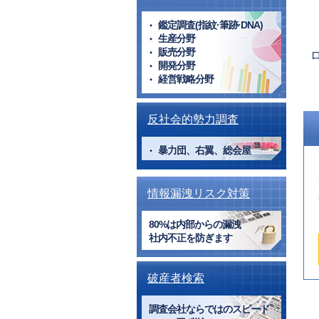
鑑定調査(指紋·筆跡·DNA)
生産分野
販売分野
P
開発分野
経営戦略分野
p
反社会的勢力調査
暴力団、右翼、総会屋
情報漏洩リスク対策
80%は内部からの漏洩
社内不正を防ぎます
破産者検索
調査会社ならではのスピード