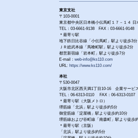
東京支社
〒103-0001
東京都中央区日本橋小伝馬町１７－１４ 日
TEL：03-6661-9138 FAX：03-6661-9148
＊最寄り駅
地下鉄日比谷線「小伝馬町」駅より徒歩3分
ＪＲ総武本線「馬喰町駅」駅より徒歩2分
都営新宿線「岩本町」駅より徒歩7分
E-mail：
web-info@ks110.com
URL:
https://www.ks110.com/
本社
〒530-0047
大阪市北区西天満1丁目10-16 企業サービ
TEL：06-6313-0110 FAX：06-6313-0107
＊最寄り駅（大阪メトロ）
堺筋線「北浜」駅より徒歩約5分
御堂筋線「淀屋橋」駅より徒歩約10分
堺筋線および谷町線「南森町」駅より徒歩約
＊最寄り駅（京阪）
「北浜」駅より徒歩約5分
「淀屋橋」駅より徒歩約10分