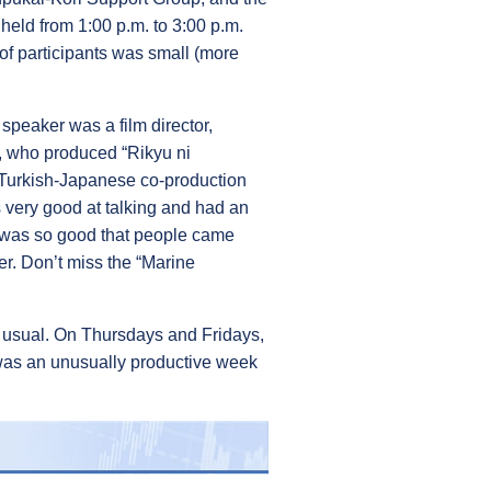
held from 1:00 p.m. to 3:00 p.m.
of participants was small (more
peaker was a film director,
a, who produced “Rikyu ni
 Turkish-Japanese co-production
very good at talking and had an
lk was so good that people came
er. Don’t miss the “Marine
usual. On Thursdays and Fridays,
t was an unusually productive week