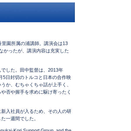
香里園所属の浦講師。講演会は13
少なかったが、講演内容は充実した
でした。田中監督は、2013年
2月5日封切のトルコと日本の合作映
いうか、むちゃくちゃ話が上手く、
るや否や握手を求めに駆け寄ったく
に新入社員が入るため、その人の研
した一週間でした。
enpukai-Kori Support Group, and the