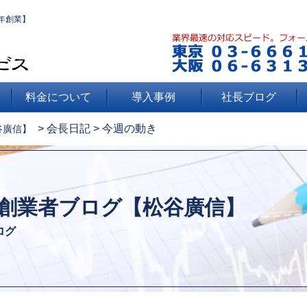
年創業】
料金について
導入事例
社長ブログ
>
会長日記
>
今週の動き
谷廣信】
創業者ブログ【松谷廣信】
ログ